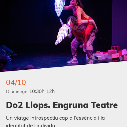
04/10
10:30h
12h
Diumenge
Do2 Llops. Engruna Teatre
Un viatge introspectiu cap a l’essència i la
identitat de l’individu