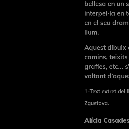
bellesa en un s
interpel·la en
en el seu dram
llum.
Aquest dibuix é
camins, teixit
grafies, etc... 
voltant d
1-Text extret del 
Zgustova.
Alícia Casade