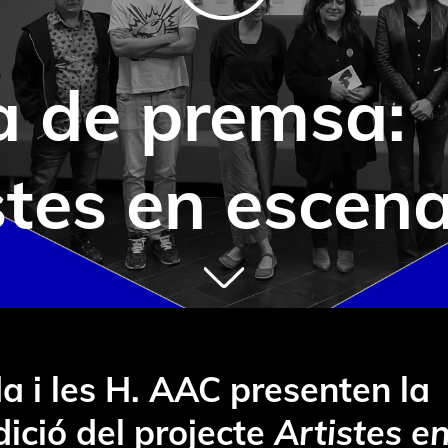
 de premsa:
stes en escen
da i les H. AAC presenten la
ició del projecte
Artistes e