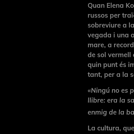
Quan Elena Ko
russos per traï
sobreviure a la
vegada i una a
mare, a record
de sol vermell
quin punt és im
tant, per a la s
«Ningú no es p
llibre: era la s
enmig de la ba
La cultura, qu