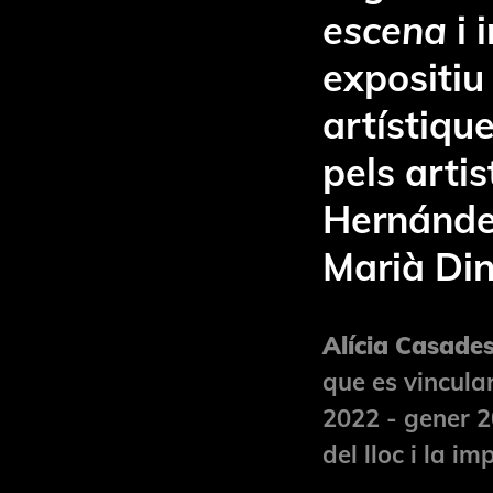
escena
i 
expositiu
artístiqu
pels artis
Hernández
Marià Din
Alícia Casades
que es vincula
2022 - gener 2
del lloc i la i