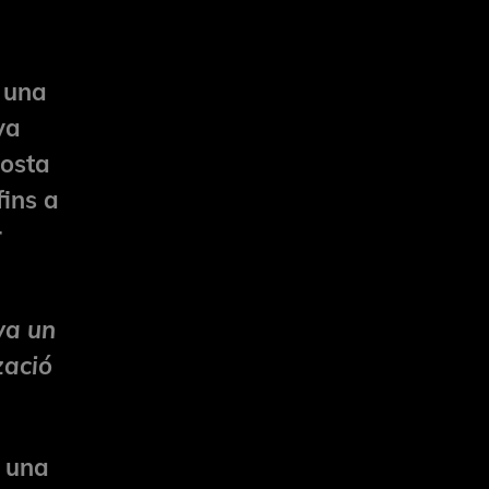
e una
va
posta
fins a
r
va un
tzació
o una