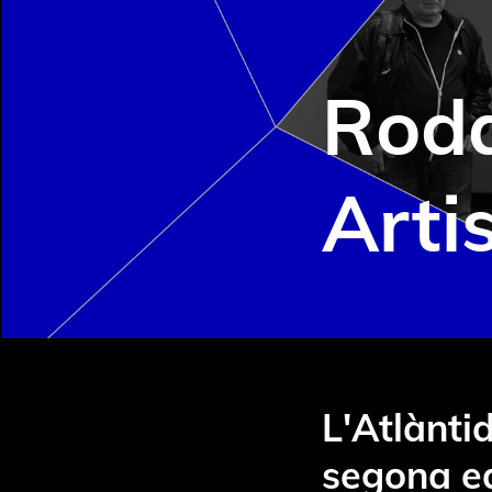
Roda
Arti
L'Atlànti
segona ed