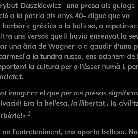
rybut-Daszkiewicz –una presa als gulags
ció a la pàtria als anys 40– digué que va
 barbàrie gràcies a la bellesa, a repetir-s
ltra uns versos que li havia ensenyat la se
ar una ària de Wagner, o a gaudir d’una 
 carmesí a la tundra russa, ens adonem de 
portant la cultura per a l’ésser humà i, pe
ocietat.
ot imaginar el que per als presos significa
alvació! Era la bellesa, la llibertat i la civili
1
rbàrie!».
e no l’entreteniment, ens aporta bellesa. N