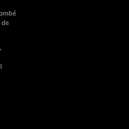
 també
 de
,
l