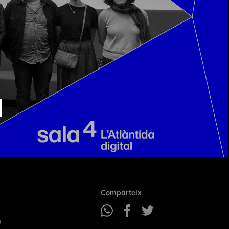
a
Comparteix
n