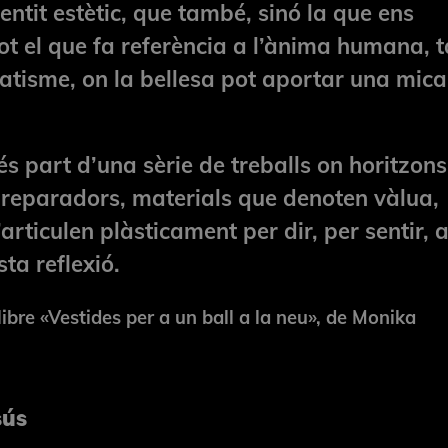
entit estètic, que també, sinó la que ens
 tot el que fa referència a l’ànima humana,
atisme, on la bellesa pot aportar una mica
s part d’una sèrie de treballs on horitzons
s reparadors, materials que denoten vàlua,
s’articulen plàsticament per dir, per sentir, a
’aquesta reflexió.
llibre «Vestides per a un ball a la neu», de Monika
sús