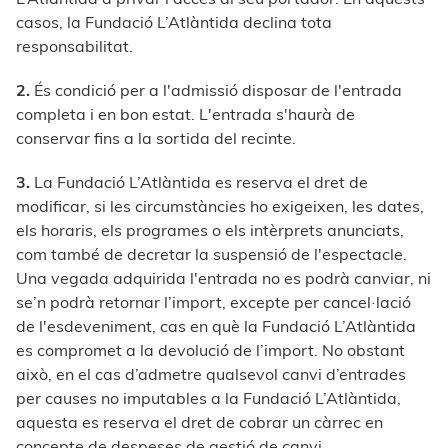
casos, la Fundació L’Atlàntida declina tota
responsabilitat.
2.
És condició per a l'admissió disposar de l'entrada
completa i en bon estat. L'entrada s'haurà de
conservar fins a la sortida del recinte.
3.
La Fundació L’Atlàntida es reserva el dret de
modificar, si les circumstàncies ho exigeixen, les dates,
els horaris, els programes o els intèrprets anunciats,
com també de decretar la suspensió de l'espectacle.
Una vegada adquirida l'entrada no es podrà canviar, ni
se’n podrà retornar l’import, excepte per cancel·lació
de l'esdeveniment, cas en què la Fundació L’Atlàntida
es compromet a la devolució de l’import. No obstant
això, en el cas d’admetre qualsevol canvi d’entrades
per causes no imputables a la Fundació L’Atlàntida,
aquesta es reserva el dret de cobrar un càrrec en
concepte de despeses de gestió de canvi.