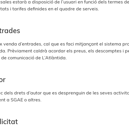
s sales estarà a disposició de l’usuari en funció dels termes d
itats i tarifes definides en el quadre de serveis.
trades
eix venda d’entrades, cal que es faci mitjançant el sistema pr
tida. Prèviament caldrà acordar els preus, els descomptes i 
de comunicació de L’Atlàntida.
or
ec dels drets d’autor que es desprenguin de les seves activitat
ent a SGAE o altres.
icitat