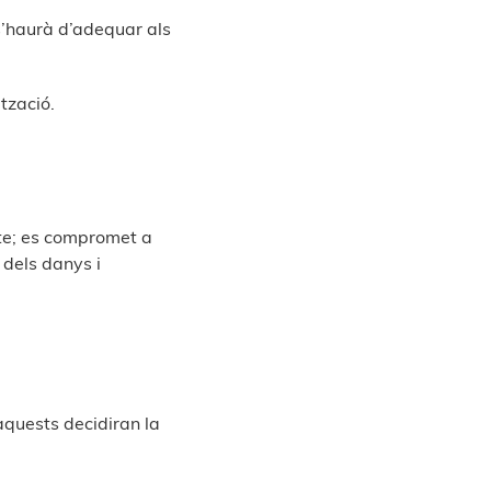
 s’haurà d’adequar als
tzació.
cte; es compromet a
 dels danys i
aquests decidiran la