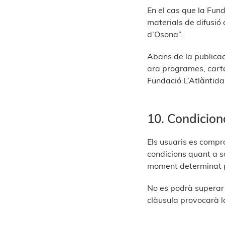
En el cas que la Fund
materials de difusió
d’Osona”.
Abans de la publicaci
ara programes, carte
Fundació L’Atlàntida
10. Condicion
Els usuaris es compro
condicions quant a so
moment determinat pe
No es podrà superar 
clàusula provocarà la