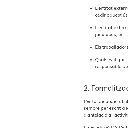
L’entitat extern
cedir aquest ús
L’entitat exter
jurídiques, en r
Els treballadors
Qualsevol qüest
responsable de 
2. Formalitzac
Per tal de poder util
sempre per escrit a 
d’antelació a l’activ
La Fundació L’Atlànti