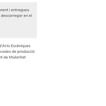
onent i entregueu
 descarregar en el
 d’Arts Escèniques
rivades de producció
 de titularitat