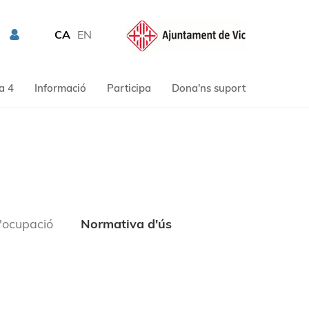
CA
EN
a 4
Informació
Participa
Dona'ns suport
'ocupació
Normativa d'ús