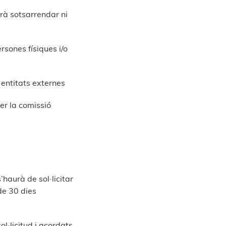
drà sotsarrendar ni
sones físiques i/o
 entitats externes
er la comissió
haurà de sol·licitar
de 30 dies
l·licitud i acordats