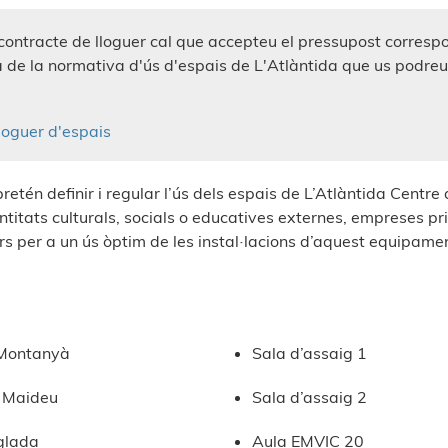
 contracte de lloguer cal que accepteu el pressupost corresp
 de la normativa d'ús d'espais de L'Atlàntida que us podreu
loguer d'espais
tén definir i regular l’ús dels espais de L’Atlàntida Centre
ntitats culturals, socials o educatives externes, empreses p
rs per a un ús òptim de les instal·lacions d’aquest equipament
Montanyà
Sala d’assaig 1
 Maideu
Sala d’assaig 2
glada
Aula EMVIC 20