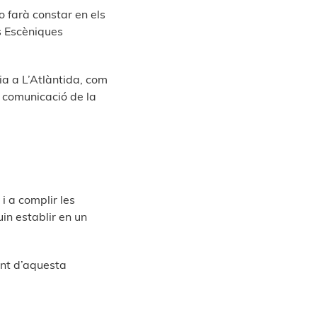
o farà constar en els
s Escèniques
ia a L’Atlàntida, com
e comunicació de la
i a complir les
uin establir en un
ent d’aquesta