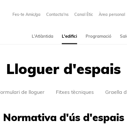
Fes-te Amic/ga
Contacta'ns
Canal Ètic
Àrea personal
L'Atlàntida
L'edifici
Programació
Sal
Lloguer d'espais
ormulari de lloguer
Fitxes tècniques
Graella d
Normativa d'ús d'espais