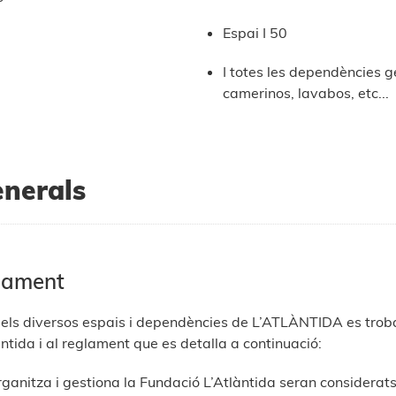
Espai I 50
I totes les dependències g
camerinos, lavabos, etc...
nerals
onament
dels diversos espais i dependències de L’ATLÀNTIDA es trob
ntida i al reglament que es detalla a continuació:
rganitza i gestiona la Fundació L’Atlàntida seran considerat