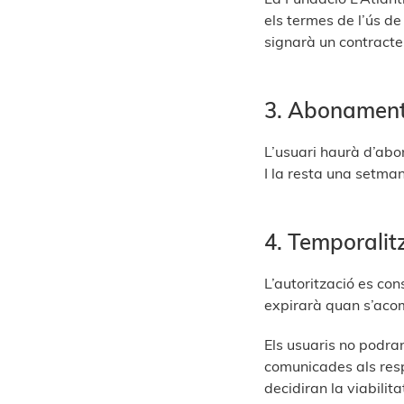
els termes de l’ús de
signarà un contracte
3. Abonament d
L’usuari haurà d’abon
I la resta una setma
4. Temporalitz
L’autorització es cons
expirarà quan s’acomp
Els usuaris no podran
comunicades als resp
decidiran la viabilita