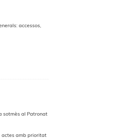
enerals: accessos,
a sotmès al Patronat
s actes amb prioritat