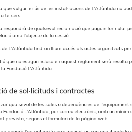
a que vulgui fer ús de les instal·lacions de L’Atlàntida no po
 a tercers
na respondrà de qualsevol reclamació que puguin formular per
elació amb l’objecte de la cessió
 de L’Atlàntida tindran lliure accés als actes organitzats per
ió que no estigui inclosa en aquest reglament serà resolta p
la Fundació L’Atlàntida
ió de sol·licituds i contractes
itzar qualsevol de les sales o dependències de l’equipament s’
la Fundació L’Atlàntida, per correu electrònic, amb un mínim 
itat prevista, segons el formulari de la pàgina web.
da donarà l’autorització corresponent un cop analitzada la so