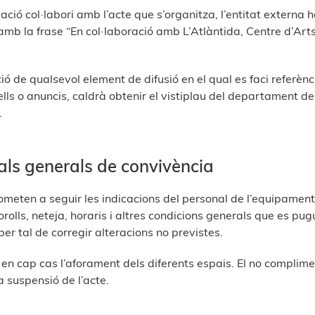
ació col·labori amb l’acte que s’organitza, l’entitat externa h
 amb la frase “En col·laboració amb L’Atlàntida, Centre d’Art
ó de qualsevol element de difusió en el qual es faci referènc
lls o anuncis, caldrà obtenir el vistiplau del departament d
.
als generals de convivència
meten a seguir les indicacions del personal de l’equipament 
rolls, neteja, horaris i altres condicions generals que es pug
r tal de corregir alteracions no previstes.
en cap cas l’aforament dels diferents espais. El no complim
 suspensió de l’acte.