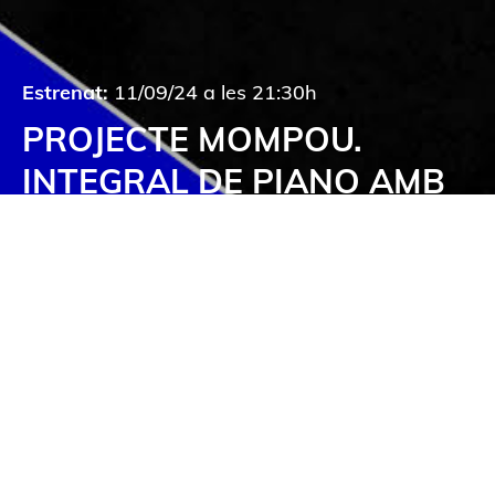
Estrenat:
11/09/24 a les 21:30h
PROJECTE MOMPOU.
INTEGRAL DE PIANO AMB
JOSEP COLOM
Amb motiu de la Diada Nacional de
Catalunya, estrenem cinc peces audiovisuals
dedicades a
Frederic Mompou:
d'una banda,
l'enregistrament dels quatre concerts de la
integral pianística i, de l'altra, un reportatge
que recull la vivència del projecte i les