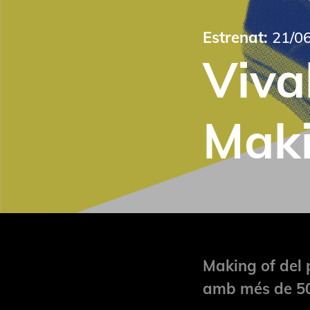
Estrenat:
21/06
Viva
Maki
Making of del 
amb més de 50