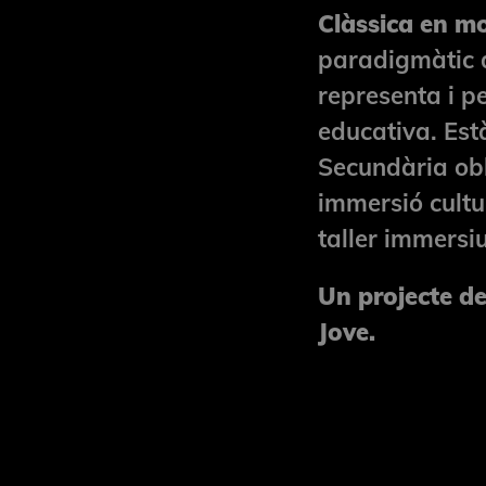
Clàssica en m
paradigmàtic d
representa i pe
educativa. Est
Secundària obli
immersió cultu
taller immersiu
Un projecte de
Jove.