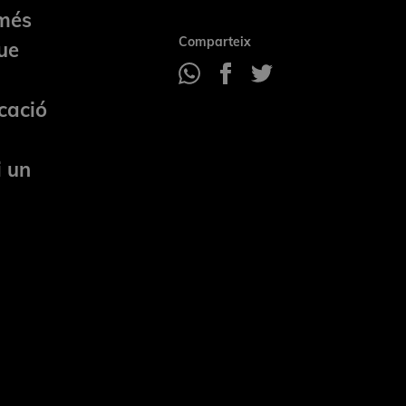
 més
Comparteix
ue
a
cació
i un
a