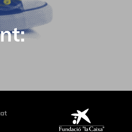
nt:
tat