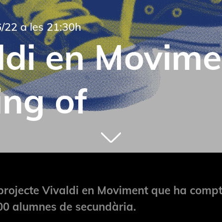
/22 a les 21:30h
ldi en Movime
ng of
projecte Vivaldi en Moviment que ha comp
0 alumnes de secundària.