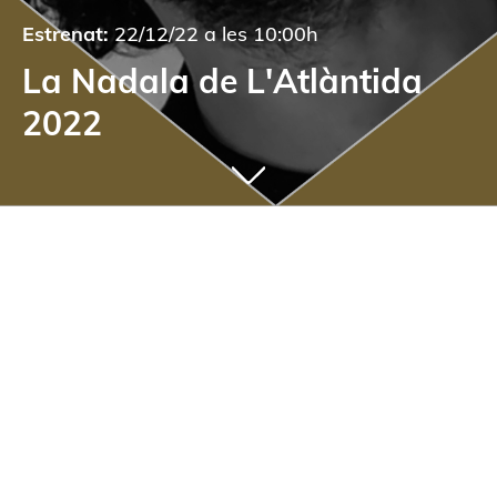
Estrenat:
22/12/22 a les 10:00h
La Nadala de L'Atlàntida
2022
L'Atlàntida us desitja bones festes amb
l'humor de la companyia Ual·la!
Comparteix