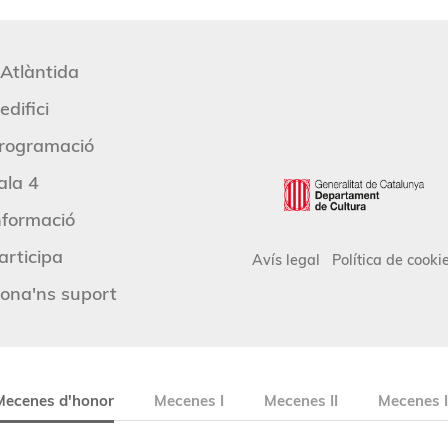
'Atlàntida
edifici
rogramació
ala 4
nformació
articipa
Avís legal
Política de cooki
ona'ns suport
Mecenes d'honor
Mecenes I
Mecenes II
Mecenes I