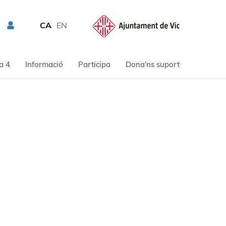
CA
EN
a 4
Informació
Participa
Dona'ns suport