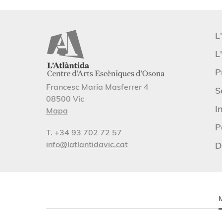
L
L'
P
Francesc Maria Masferrer 4
S
08500 Vic
I
Mapa
P
T. +34 93 702 72 57
info@latlantidavic.cat
D