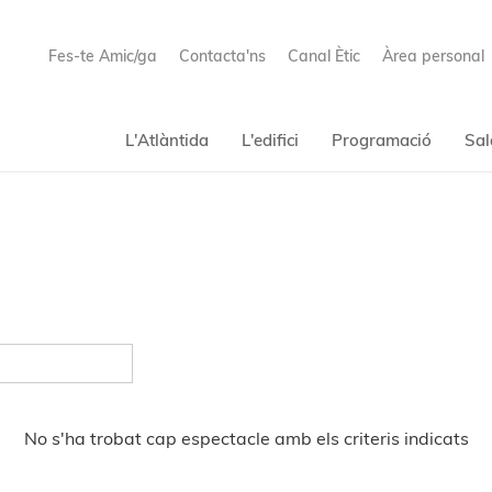
Fes-te Amic/ga
Contacta'ns
Canal Ètic
Àrea personal
L'Atlàntida
L'edifici
Programació
Sal
No s'ha trobat cap espectacle amb els criteris indicats