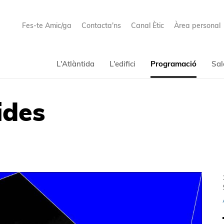
Fes-te Amic/ga
Contacta'ns
Canal Ètic
Àrea personal
L'Atlàntida
L'edifici
Programació
Sal
ides