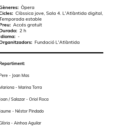
Gèneres
Òpera
Cicles
Clàssica jove, Sala 4. L'Atlàntida digital,
Temporada estable
Preu
Accés gratuït
Durada
2 h
Idioma
-
Organitzadors
Fundació L'Atlàntida
Repartiment:
Pere - Joan Mas
Mariona - Marina Torra
Joan / Salazar - Oriol Roca
Jaume - Néstor Pindado
Glòria - Ainhoa Aguilar