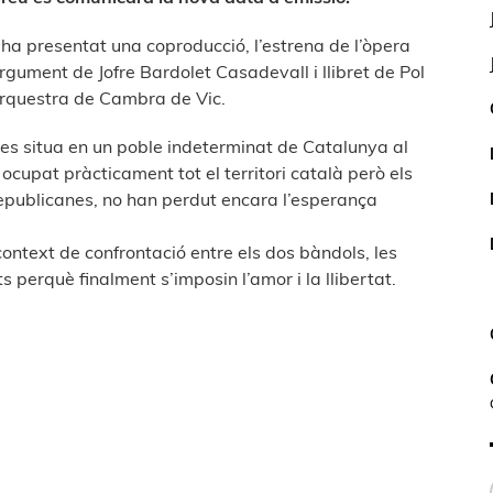
 ha presentat una coproducció, l’estrena de l’òpera
gument de Jofre Bardolet Casadevall i llibret de Pol
’Orquestra de Cambra de Vic.
ió es situa en un poble indeterminat de Catalunya al
 ocupat pràcticament tot el territori català però els
republicanes, no han perdut encara l’esperança
t context de confrontació entre els dos bàndols, les
 perquè finalment s’imposin l’amor i la llibertat.