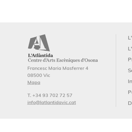
L
L'
P
Francesc Maria Masferrer 4
S
08500 Vic
I
Mapa
P
T. +34 93 702 72 57
info@latlantidavic.cat
D