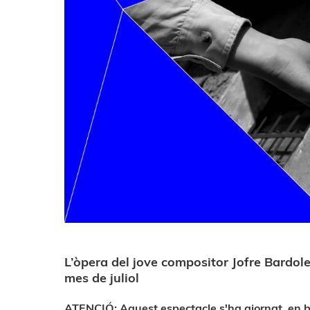
L’òpera del jove compositor Jofre Bardole
mes de juliol
ATENCIÓ: Aquest espectacle s'ha ajornat, en b