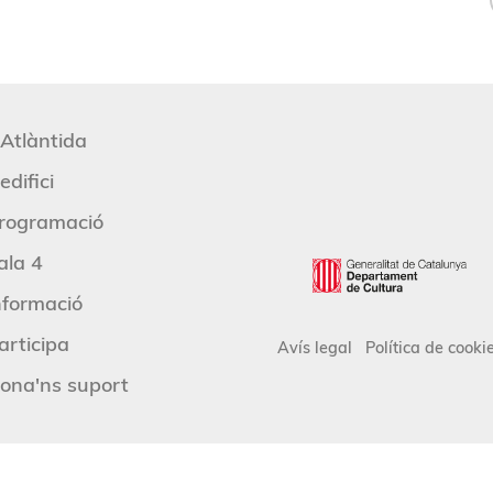
'Atlàntida
edifici
rogramació
ala 4
nformació
articipa
Avís legal
Política de cooki
ona'ns suport