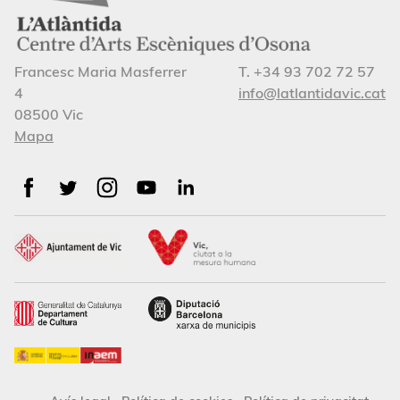
Francesc Maria Masferrer
T. +34 93 702 72 57
4
info@latlantidavic.cat
08500 Vic
Mapa