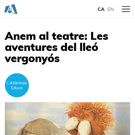
CA
EN
Anem al teatre: Les
aventures del lleó
vergonyós
L'Atlàntida
Educa