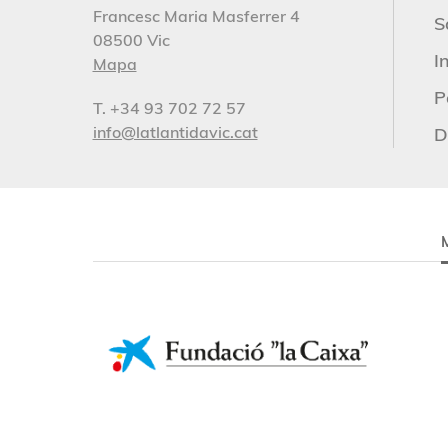
Francesc Maria Masferrer 4
S
08500 Vic
I
Mapa
P
T. +34 93 702 72 57
info@latlantidavic.cat
D