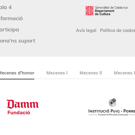
ala 4
nformació
articipa
Avís legal
Política de cooki
ona'ns suport
Mecenes d'honor
Mecenes I
Mecenes II
Mecenes I