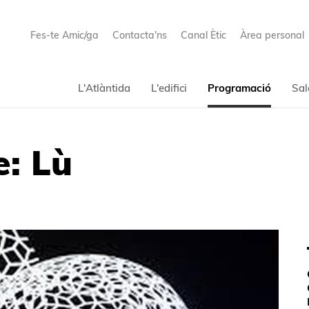
Fes-te Amic/ga
Contacta'ns
Canal Ètic
Àrea personal
L'Atlàntida
L'edifici
Programació
Sal
e: Lù