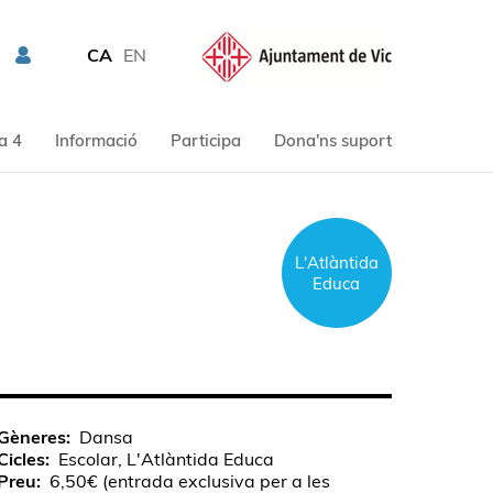
CA
EN
a 4
Informació
Participa
Dona'ns suport
L'Atlàntida
Educa
Gèneres
Dansa
Cicles
Escolar, L'Atlàntida Educa
Preu
6,50€ (entrada exclusiva per a les