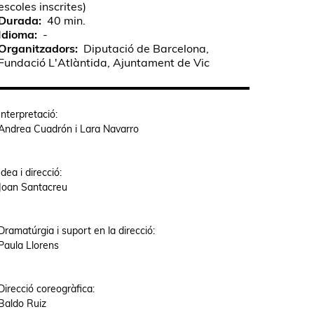
escoles inscrites)
Durada
40 min.
Idioma
-
Organitzadors
Diputació de Barcelona,
Fundació L'Atlàntida, Ajuntament de Vic
Interpretació:
Andrea Cuadrón i Lara Navarro
Idea i direcció:
Joan Santacreu
Dramatúrgia i suport en la direcció:
Paula Llorens
Direcció coreogràfica:
Baldo Ruiz