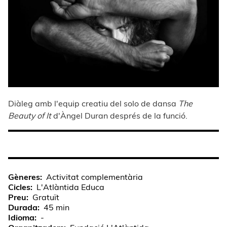
Diàleg amb l'equip creatiu del solo de dansa
The
Beauty of It
d'Àngel Duran després de la funció.
Gèneres
Activitat complementària
Cicles
L'Atlàntida Educa
Preu
Gratuït
Durada
45 min
Idioma
-