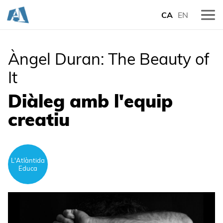
CA
EN
Àngel Duran: The Beauty of
It
Diàleg amb l'equip
creatiu
L'Atlàntida
Educa