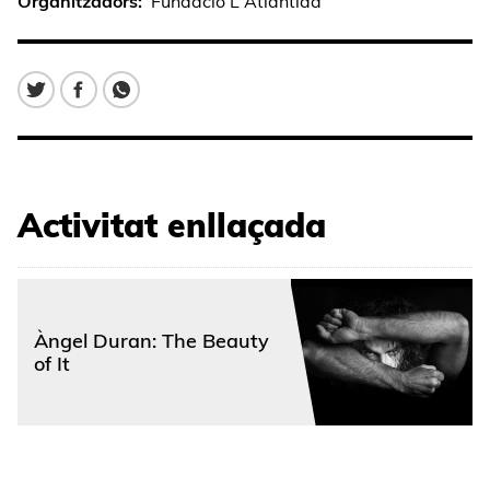
Organitzadors
Fundació L'Atlàntida
Activitat enllaçada
Àngel Duran: The Beauty
of It