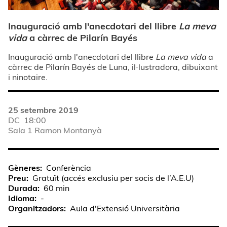
Inauguració amb l'anecdotari del llibre
La meva
vida
a càrrec de Pilarín Bayés
Inauguració amb l'anecdotari del llibre
La meva vida
a
càrrec de Pilarín Bayés de Luna, il·lustradora, dibuixant
i ninotaire.
25 setembre 2019
DC
18:00
Sala 1 Ramon Montanyà
Gèneres
Conferència
Preu
Gratuït (accés exclusiu per socis de l’A.E.U)
Durada
60 min
Idioma
-
Organitzadors
Aula d'Extensió Universitària