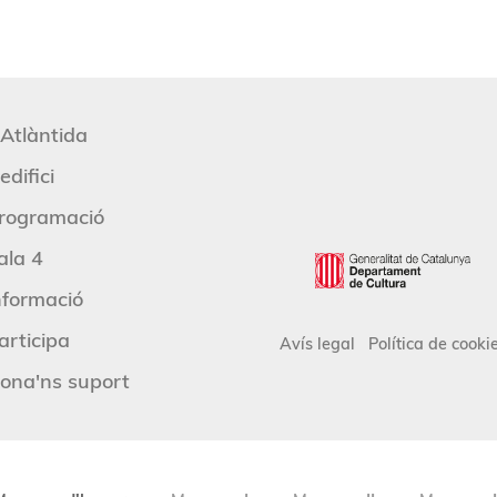
'Atlàntida
edifici
rogramació
ala 4
nformació
articipa
Avís legal
Política de cooki
ona'ns suport