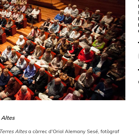
 Altes
 Terres Altes
a càrrec d'Oriol Alemany Sesé, fotògraf