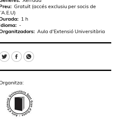
Gèneres
Xerrada
Preu
Gratuït (accés exclusiu per socis de
l’A.E.U)
Durada
1 h
Idioma
-
Organitzadors
Aula d'Extensió Universitària
Organitza: