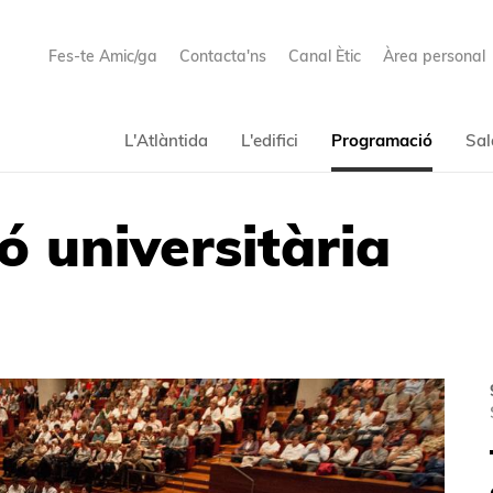
Fes-te Amic/ga
Contacta'ns
Canal Ètic
Àrea personal
L'Atlàntida
L'edifici
Programació
Sal
ó universitària