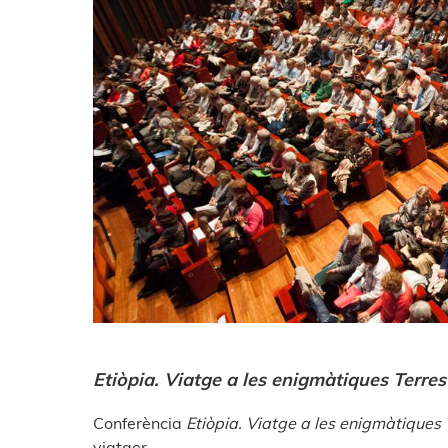
Etiòpia. Viatge a les enigmàtiques Terres
Conferència
Etiòpia. Viatge a les enigmàtiques
viatger.