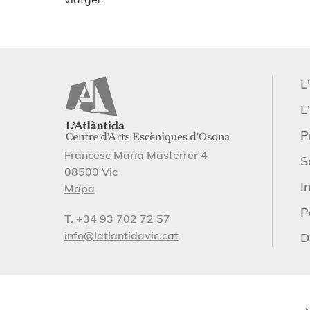
L
L'
P
Francesc Maria Masferrer 4
S
08500 Vic
I
Mapa
P
T. +34 93 702 72 57
info@latlantidavic.cat
D