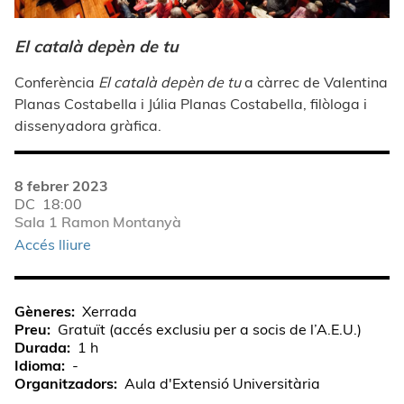
El català depèn de tu
Conferència
El català depèn de tu
a càrrec de Valentina
Planas Costabella i Júlia Planas Costabella, filòloga i
dissenyadora gràfica.
8 febrer 2023
DC
18:00
Sala 1 Ramon Montanyà
Accés lliure
Gèneres
Xerrada
Preu
Gratuït (accés exclusiu per a socis de l’A.E.U.)
Durada
1 h
Idioma
-
Organitzadors
Aula d'Extensió Universitària