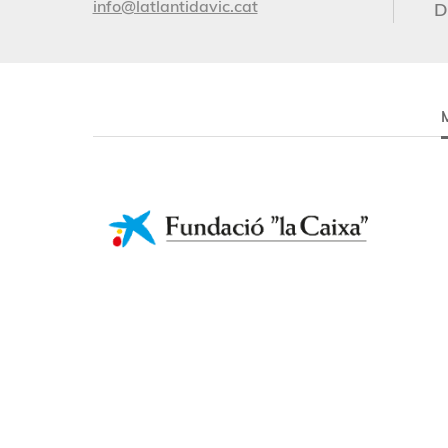
info@latlantidavic.cat
D