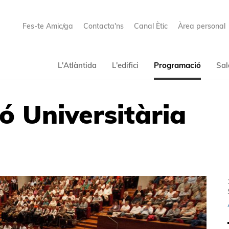
Fes-te Amic/ga
Contacta'ns
Canal Ètic
Àrea personal
L'Atlàntida
L'edifici
Programació
Sal
ó Universitària