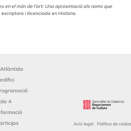
tes en el món
de l’art: Una aproximació als noms que
escriptora i llicenciada en Història.
'Atlàntida
edifici
rogramació
ala 4
nformació
articipa
Avís legal
Política de cooki