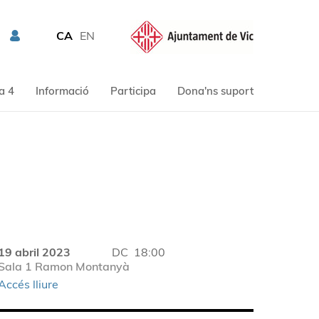
CA
EN
a 4
Informació
Participa
Dona'ns suport
19 abril 2023
DC
18:00
Sala 1 Ramon Montanyà
Accés lliure