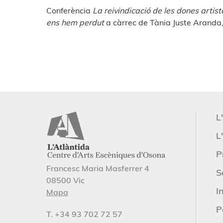
Conferència
La reivindicació de les dones artis
ens hem
perdut
a càrrec de Tània Juste Aranda, 
L
L'
P
Francesc Maria Masferrer 4
S
08500 Vic
I
Mapa
P
T. +34 93 702 72 57