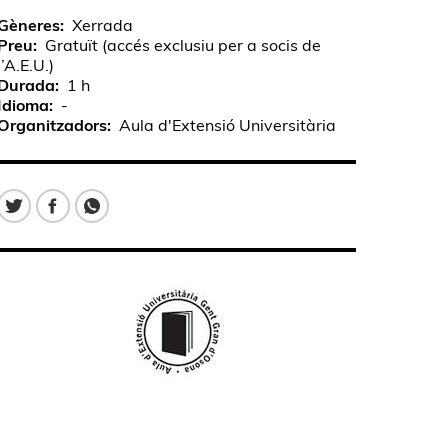
Gèneres
Xerrada
Preu
Gratuït (accés exclusiu per a socis de
l’A.E.U.)
Durada
1 h
Idioma
-
Organitzadors
Aula d'Extensió Universitària