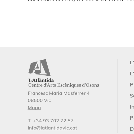
L
L'
P
Francesc Maria Masferrer 4
S
08500 Vic
I
Mapa
P
T. +34 93 702 72 57
info@latlantidavic.cat
D