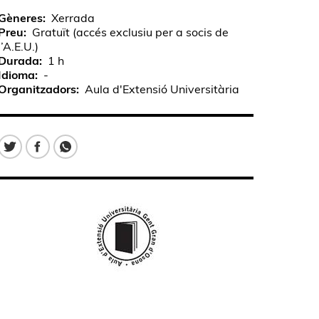
Gèneres
Xerrada
Preu
Gratuït (accés exclusiu per a socis de
l’A.E.U.)
Durada
1 h
Idioma
-
Organitzadors
Aula d'Extensió Universitària