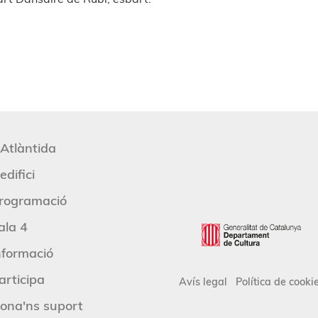
'Atlàntida
edifici
rogramació
ala 4
nformació
articipa
Avís legal
Política de cooki
ona'ns suport