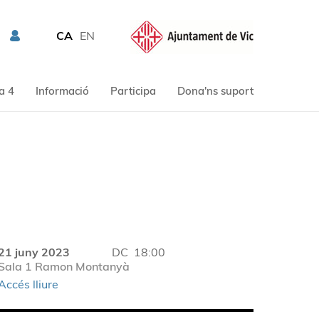
CA
EN
a 4
Informació
Participa
Dona'ns suport
21 juny 2023
DC
18:00
Sala 1 Ramon Montanyà
Accés lliure