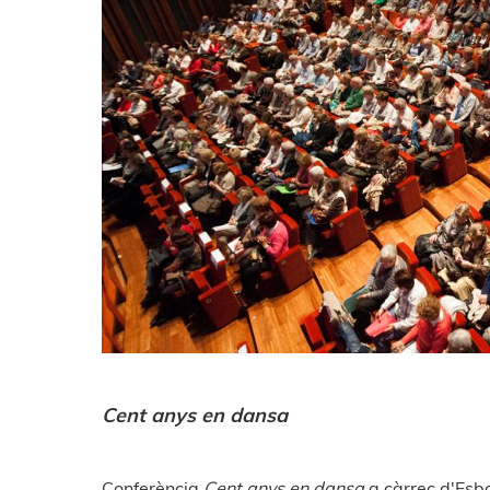
Cent anys en dansa
Conferència
Cent anys en dansa
a càrrec d'Esb