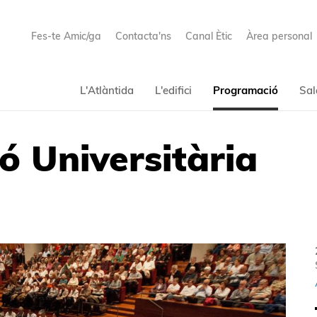
Fes-te Amic/ga
Contacta'ns
Canal Ètic
Àrea personal
L'Atlàntida
L'edifici
Programació
Sal
ó Universitària