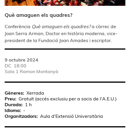
Què amaguen els quadres?
Conferència
Què amaguen els quadres?
a càrrec de
Joan Serra Arman, Doctor en història moderna, vice-
president de la Fundació Joan Amades i escriptor.
9 octubre 2024
DC
18:00
Sala 1 Ramon Montanyà
Gèneres
Xerrada
Preu
Gratuït (accés exclusiu per a socis de l'A.E.U.)
Durada
1 h
Idioma
-
Organitzadors
Aula d'Extensió Universitària