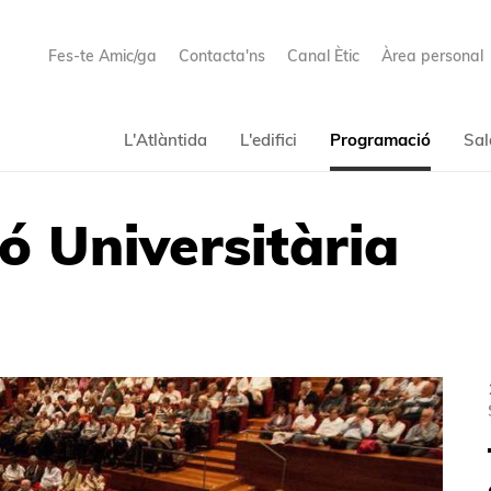
Fes-te Amic/ga
Contacta'ns
Canal Ètic
Àrea personal
L'Atlàntida
L'edifici
Programació
Sal
ó Universitària