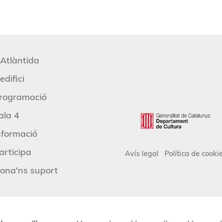
'Atlàntida
edifici
rogramació
ala 4
nformació
articipa
Avís legal
Política de cooki
ona'ns suport