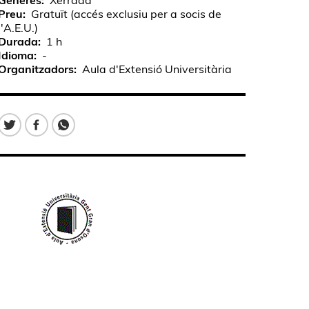
Gèneres
Xerrada
Preu
Gratuït (accés exclusiu per a socis de
l'A.E.U.)
Durada
1 h
Idioma
-
Organitzadors
Aula d'Extensió Universitària