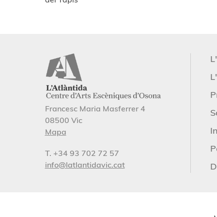
L
L'
P
Francesc Maria Masferrer 4
S
08500 Vic
I
Mapa
P
T. +34 93 702 72 57
info@latlantidavic.cat
D