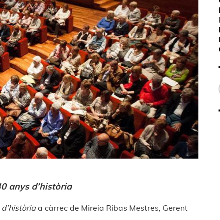
0 anys d’història
d’història
a càrrec de Mireia Ribas Mestres, Gerent