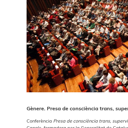
Gènere
. Presa de consciència trans, supe
Conferència
Presa de consciència trans, superv
Canals, formadora per la Generalitat de Catal