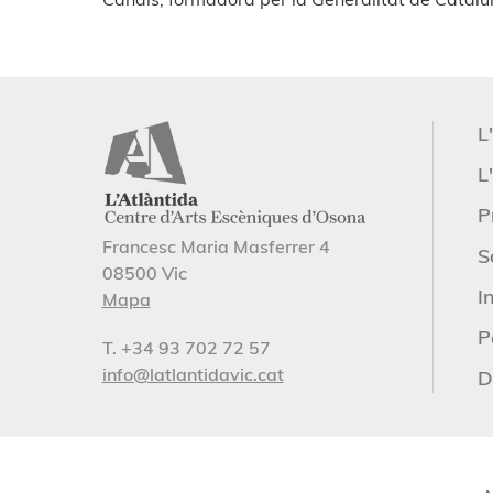
L
L'
P
Francesc Maria Masferrer 4
S
08500 Vic
I
Mapa
P
T. +34 93 702 72 57
info@latlantidavic.cat
D