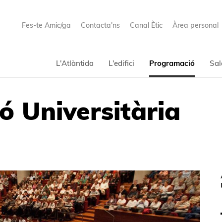
Fes-te Amic/ga
Contacta'ns
Canal Ètic
Àrea personal
L'Atlàntida
L'edifici
Programació
Sal
ó Universitària