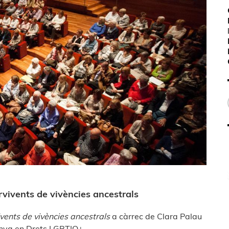
rvivents de vivències ancestrals
ivents de vivències ancestrals
a càrrec de Clara Palau
unya en Drets LGBTIQ+