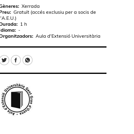
Gèneres
Xerrada
Preu
Gratuït (accés exclusiu per a socis de
l'A.E.U.)
Durada
1 h
Idioma
-
Organitzadors
Aula d'Extensió Universitària