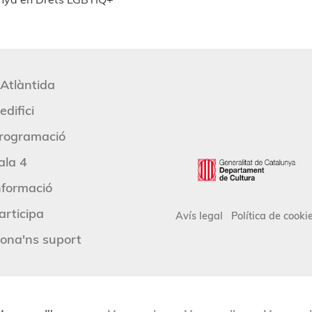
'Atlàntida
edifici
rogramació
ala 4
nformació
articipa
Avís legal
Política de cooki
ona'ns suport