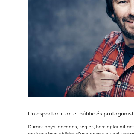
Un espectacle on el públic és protagonis
Durant anys, dècades, segles, hem aplaudit actor
però ens hem oblidat d’una peça clau del teatre: