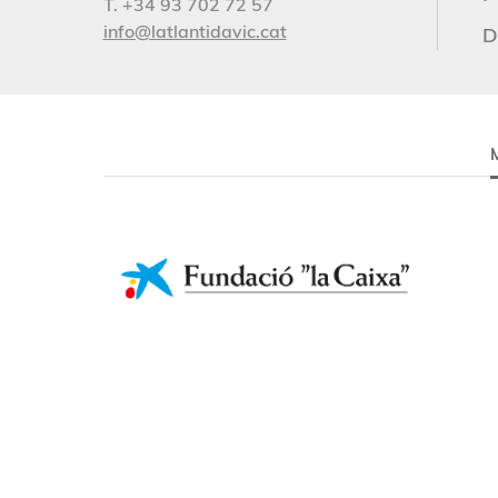
T. +34 93 702 72 57
info@latlantidavic.cat
D