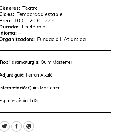
Gèneres
Teatre
Cicles
Temporada estable
Preu
10 € - 20 € - 22 €
Durada
1 h 45 min
Idioma
-
Organitzadors
Fundació L'Atlàntida
Text i dramatúrgia
: Quim Masferrer
Adjunt guió:
Ferran Aixalà
Interpretació:
Quim Masferrer
Espai escènic:
LdG