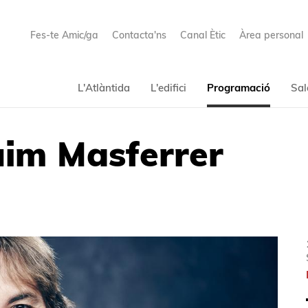
Fes-te Amic/ga
Contacta'ns
Canal Ètic
Àrea personal
L'Atlàntida
L'edifici
Programació
Sal
im Masferrer