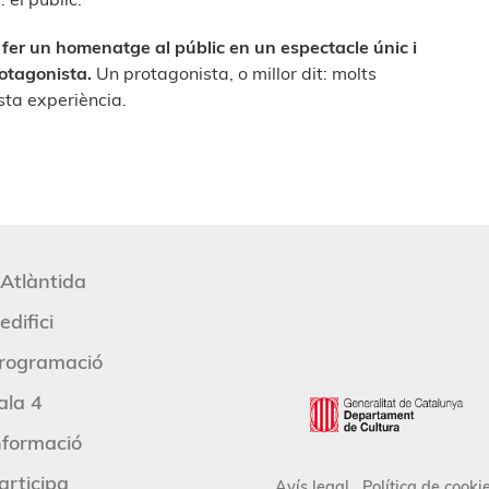
fer un homenatge al públic en un espectacle únic i
rotagonista.
Un protagonista, o millor dit: molts
sta experiència.
'Atlàntida
edifici
rogramació
ala 4
nformació
articipa
Avís legal
Política de cooki