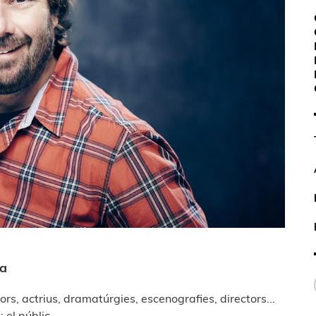
ta
s, actrius, dramatúrgies, escenografies, directors...
 el públic.