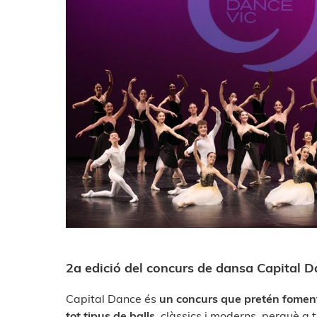
2a edició del concurs de dansa Capital 
Capital Dance és
un concurs que pretén fomenta
tot tipus de balls
, clàssics i moderns, perquè a 