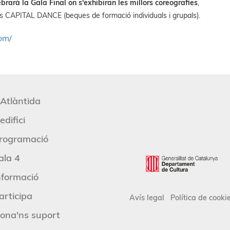
brarà la Gala Final on s'exhibiran les millors coreografies
,
ons CAPITAL DANCE (beques de formació individuals i grupals).
om/
'Atlàntida
edifici
rogramació
ala 4
nformació
articipa
Avís legal
Política de cooki
ona'ns suport