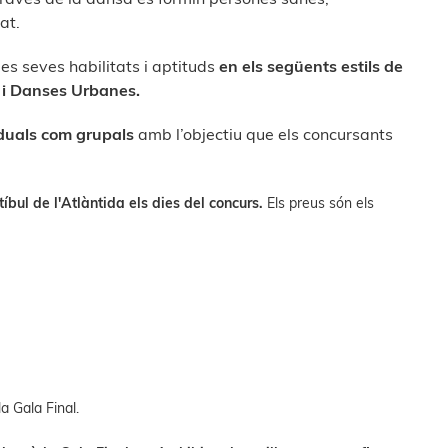
at.
 les seves habilitats i aptituds
en els següents
estils de
z i Danses Urbanes.
iduals com grupals
amb l’objectiu que els
concursants
bul de l'Atlàntida els dies del concurs.
Els preus són els
a Gala Final.