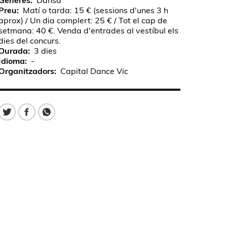
Gèneres
Dansa
Preu
Matí o tarda: 15 € (sessions d'unes 3 h
aprox) / Un dia complert: 25 € / Tot el cap de
setmana: 40 €. Venda d'entrades al vestíbul els
dies del concurs.
Durada
3 dies
Idioma
-
Organitzadors
Capital Dance Vic