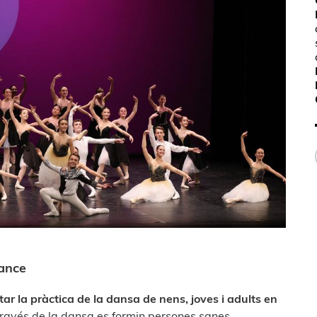
Dance
r la pràctica de la dansa de nens, joves i
adults en
través de la dansa es formin
persones sanes,