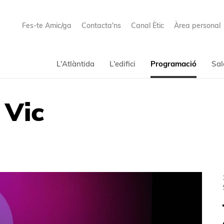
Fes-te Amic/ga
Contacta'ns
Canal Ètic
Àrea personal
L'Atlàntida
L'edifici
Programació
Sal
 Vic