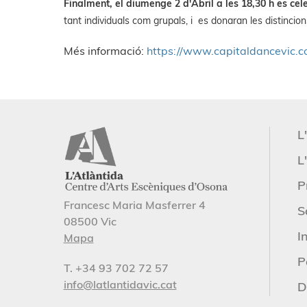
Finalment, el diumenge 2 d'Abril a les 18,30 h es cele
tant individuals com grupals, i es donaran les distinci
Més informació:
https://www.capitaldancevic.c
L
L'
P
Francesc Maria Masferrer 4
S
08500 Vic
I
Mapa
P
T. +34 93 702 72 57
info@latlantidavic.cat
D