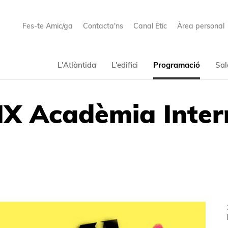
Fes-te Amic/ga
Contacta'ns
Canal Ètic
Àrea personal
L'Atlàntida
L'edifici
Programació
Sal
 IX Acadèmia Inter