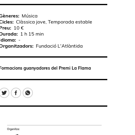
Gèneres
Música
Cicles
Clàssica jove, Temporada estable
Preu
10 €
Durada
1 h 15 min
Idioma
-
Organitzadors
Fundació L'Atlàntida
Formacions guanyadores del Premi La Flama