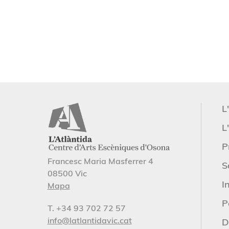
L
L'
P
Francesc Maria Masferrer 4
S
08500 Vic
I
Mapa
P
T. +34 93 702 72 57
info@latlantidavic.cat
D