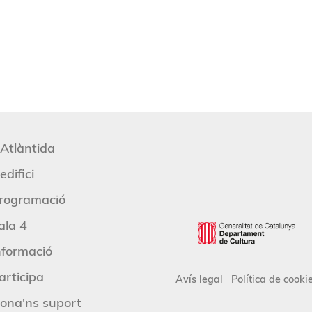
'Atlàntida
edifici
rogramació
ala 4
nformació
articipa
Avís legal
Política de cooki
ona'ns suport