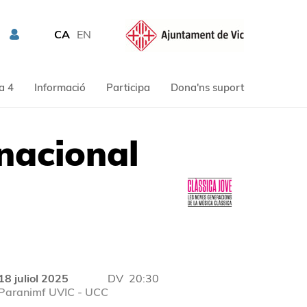
CA
EN
a 4
Informació
Participa
Dona'ns suport
nacional
18 juliol 2025
DV
20:30
Paranimf UVIC - UCC