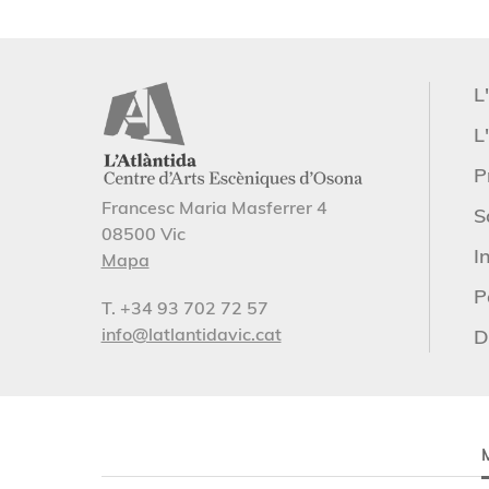
L
L'
P
Francesc Maria Masferrer 4
S
08500 Vic
I
Mapa
P
T. +34 93 702 72 57
info@latlantidavic.cat
D