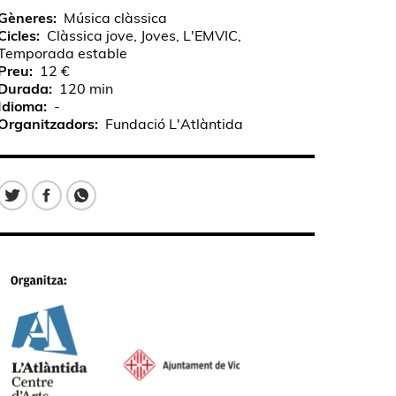
Gèneres
Música clàssica
Cicles
Clàssica jove, Joves, L'EMVIC,
Temporada estable
Preu
12 €
Durada
120 min
Idioma
-
Organitzadors
Fundació L'Atlàntida