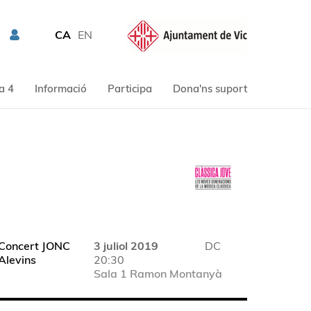
CA
EN
a 4
Informació
Participa
Dona'ns suport
Concert JONC
3 juliol 2019
DC
Alevins
20:30
Sala 1 Ramon Montanyà