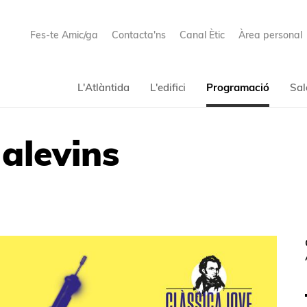
Fes-te Amic/ga
Contacta'ns
Canal Ètic
Àrea personal
L'Atlàntida
L'edifici
Programació
Sal
alevins