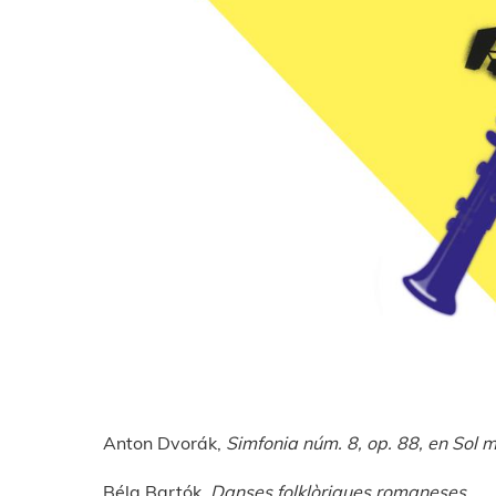
Anton Dvorák,
Simfonia núm. 8, op. 88, en Sol m
Béla Bartók,
Danses folklòriques romaneses