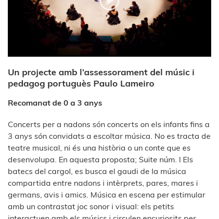
Un projecte amb l’assessorament del músic i
pedagog portuguès Paulo Lameiro
Recomanat de 0 a 3 anys
Concerts per a nadons són concerts on els infants fins a
3 anys són convidats a escoltar música. No es tracta de
teatre musical, ni és una història o un conte que es
desenvolupa. En aquesta proposta; Suite núm. I Els
batecs del cargol, es busca el gaudi de la música
compartida entre nadons i intèrprets, pares, mares i
germans, avis i amics. Música en escena per estimular
amb un contrastat joc sonor i visual: els petits
interactuen amb els músics i circulen encuriosits per