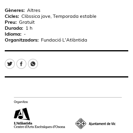
Gèneres
Altres
Cicles
Clàssica jove, Temporada estable
Preu
Gratuït
Durada
1 h
Idioma
-
Organitzadors
Fundació L'Atlàntida