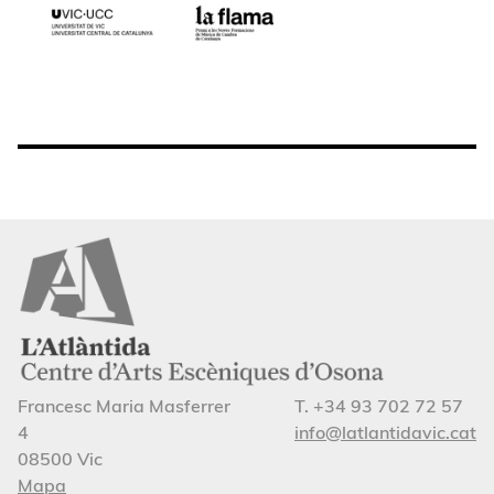
Francesc Maria Masferrer
T. +34 93 702 72 57
4
info@latlantidavic.cat
08500 Vic
Mapa