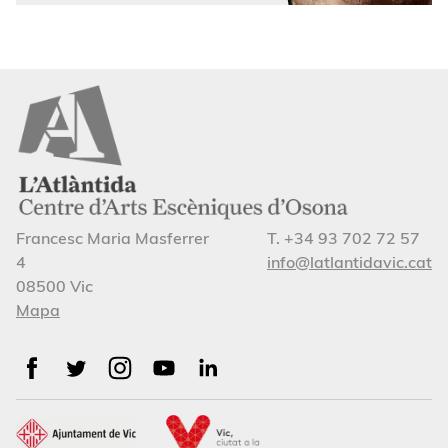
Francesc Maria Masferrer
T. +34 93 702 72 57
4
info@latlantidavic.cat
08500 Vic
Mapa