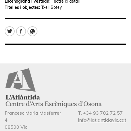
Escenografia i vestuari:
Teatre al detall
Titelles i objectes:
Txell Botey
Francesc Maria Masferrer
T. +34 93 702 72 57
4
info@latlantidavic.cat
08500 Vic