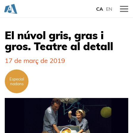
CA
EN
El núvol gris, gras i
gros. Teatre al detall
17 de març de 2019
Especial
nadons