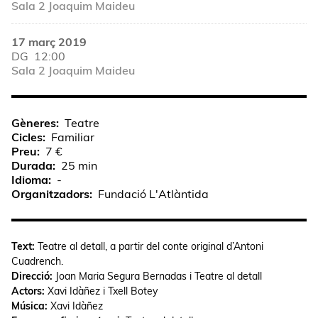
Sala 2 Joaquim Maideu
17 març 2019
DG
12:00
Sala 2 Joaquim Maideu
Gèneres
Teatre
Cicles
Familiar
Preu
7 €
Durada
25 min
Idioma
-
Organitzadors
Fundació L'Atlàntida
Text:
Teatre al detall, a partir del conte original d’Antoni
Cuadrench.
Direcció:
Joan Maria Segura Bernadas i Teatre al detall
Actors:
Xavi Idàñez i Txell Botey
Música:
Xavi Idàñez