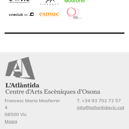
Francesc Maria Masferrer
T. +34 93 702 72 57
4
info@latlantidavic.cat
08500 Vic
Mapa