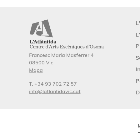
L
L'
P
Francesc Maria Masferrer 4
S
08500 Vic
I
Mapa
P
T. +34 93 702 72 57
info@latlantidavic.cat
D