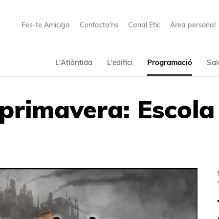
Fes-te Amic/ga
Contacta'ns
Canal Ètic
Àrea personal
L'Atlàntida
L'edifici
Programació
Sal
primavera: Escola 