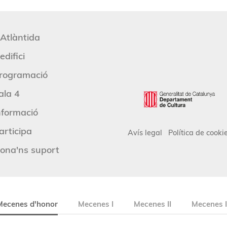
'Atlàntida
edifici
rogramació
ala 4
nformació
articipa
Avís legal
Política de cooki
ona'ns suport
Mecenes d'honor
Mecenes I
Mecenes II
Mecenes I