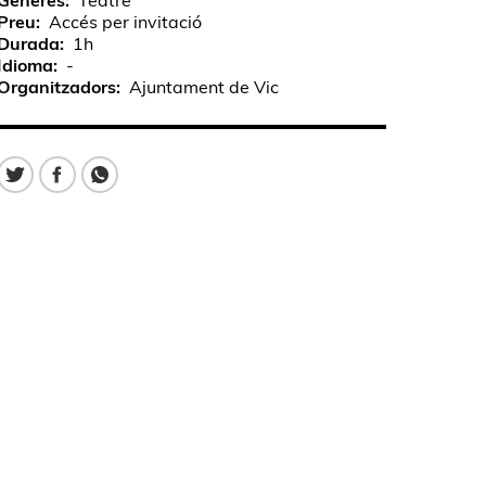
Gèneres
Teatre
Preu
Accés per invitació
Durada
1h
Idioma
-
Organitzadors
Ajuntament de Vic