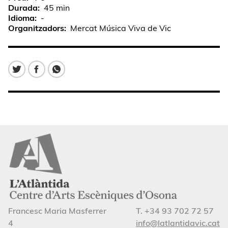
Durada
45 min
Idioma
-
Organitzadors
Mercat Música Viva de Vic
Francesc Maria Masferrer
T. +34 93 702 72 57
4
info@latlantidavic.cat