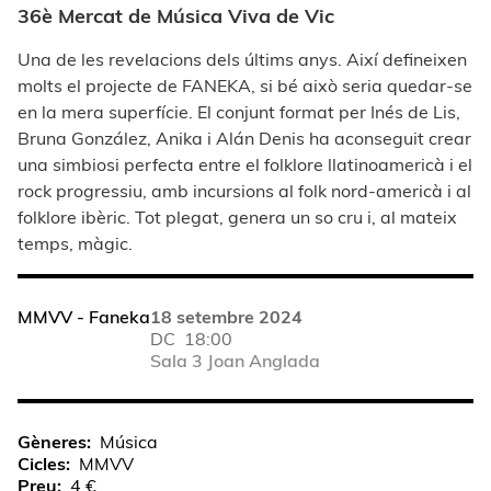
36è Mercat de Música Viva de Vic
Una de les revelacions dels últims anys. Així defineixen
molts el projecte de FANEKA, si bé això seria quedar-se
en la mera superfície. El conjunt format per Inés de Lis,
Bruna González, Anika i Alán Denis ha aconseguit crear
una simbiosi perfecta entre el folklore llatinoamericà i el
rock progressiu, amb incursions al folk nord-americà i al
folklore ibèric. Tot plegat, genera un so cru i, al mateix
temps, màgic.
MMVV - Faneka
18 setembre 2024
DC
18:00
Sala 3 Joan Anglada
Gèneres
Música
Cicles
MMVV
Preu
4 €