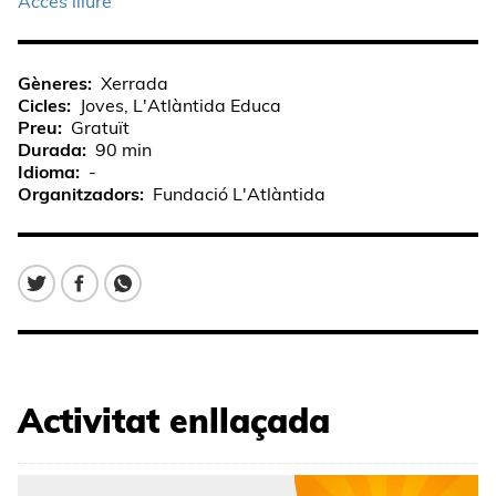
Accés lliure
Gèneres
Xerrada
Cicles
Joves, L'Atlàntida Educa
Preu
Gratuït
Durada
90 min
Idioma
-
Organitzadors
Fundació L'Atlàntida
Activitat enllaçada