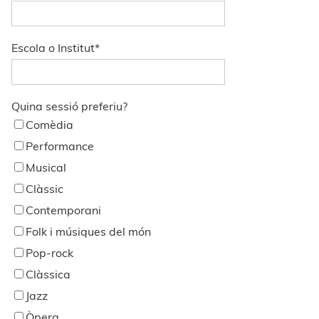
Escola o Institut
*
Quina sessió preferiu?
Comèdia
Performance
Musical
Clàssic
Contemporani
Folk i músiques del món
Pop-rock
Clàssica
Jazz
Òpera