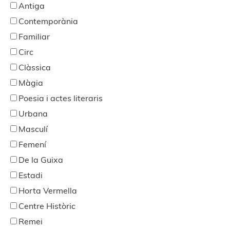
Antiga
Contemporània
Familiar
Circ
Clàssica
Màgia
Poesia i actes literaris
Urbana
Masculí
Femení
De la Guixa
Estadi
Horta Vermella
Centre Històric
Remei