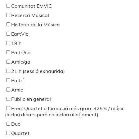
Comunitat EMVIC
Recerca Musical
Història de la Música
EartVic
19 h
Padrí/na
Amic/ga
21 h (sessió exhaurida)
Padrí
Amic
Públic en general
Preu: Quartet o formació més gran: 325 € / músic
(Inclou dinars però no inclou allotjament)
Duo
Quartet