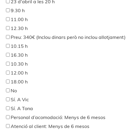
23 d'abril a les 20 h
9.30 h
11.00 h
12.30 h
Preu: 340€ (Inclou dinars però no inclou allotjament)
10.15 h
16.30 h
10.30 h
12.00 h
18.00 h
No
Sí. A Vic
Sí. A Tona
Personal d’acomodació: Menys de 6 mesos
Atenció al client: Menys de 6 mesos