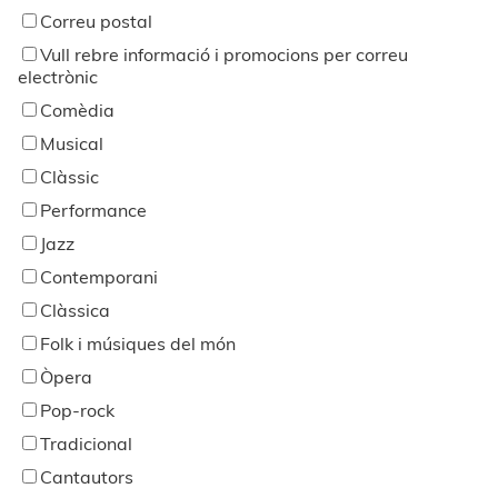
Correu postal
Vull rebre informació i promocions per correu
electrònic
Comèdia
Musical
Clàssic
Performance
Jazz
Contemporani
Clàssica
Folk i músiques del món
Òpera
Pop-rock
Tradicional
Cantautors