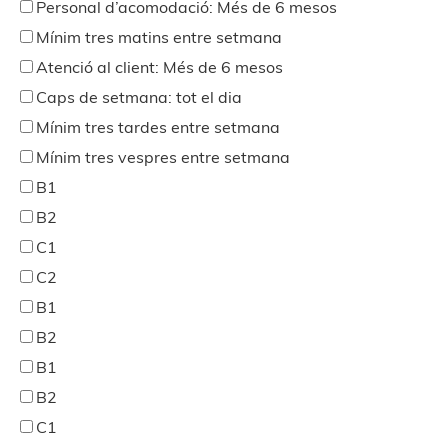
Personal d’acomodació: Més de 6 mesos
Mínim tres matins entre setmana
Atenció al client: Més de 6 mesos
Caps de setmana: tot el dia
Mínim tres tardes entre setmana
Mínim tres vespres entre setmana
B1
B2
C1
C2
B1
B2
B1
B2
C1