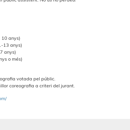
a 10 anys)
1-13 anys)
17 anys)
anys o més)
eografia votada pel públic.
or coreografia a criteri del jurant.
om/