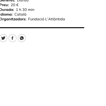
Gèneres
Dansa
Preu
20 €
Durada
1 h 30 min
Idioma
Català
Organitzadors
Fundació L'Atlàntida