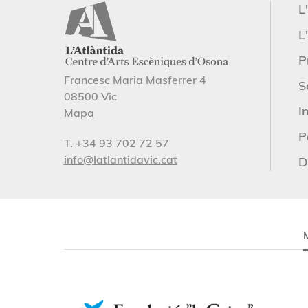
L
L'
P
Francesc Maria Masferrer 4
S
08500 Vic
I
Mapa
P
T. +34 93 702 72 57
info@latlantidavic.cat
D