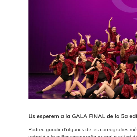
Us esperem a la GALA FINAL de la 5a ed
Podreu gaudir d’algunes de les coreografies mé
votació a la millor coreografia grupal a criteri d