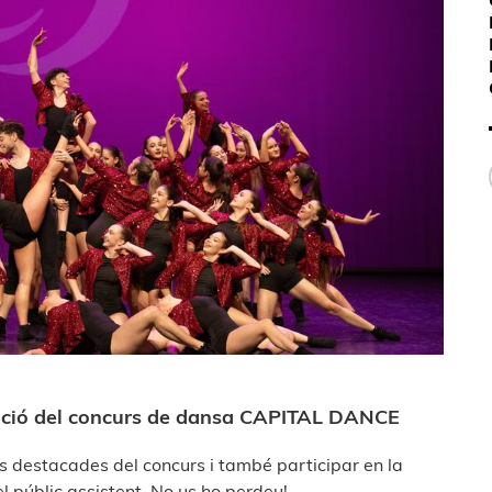
ició del concurs de dansa CAPITAL DANCE
s destacades del concurs i també participar en la
el públic assistent. No us ho perdeu!