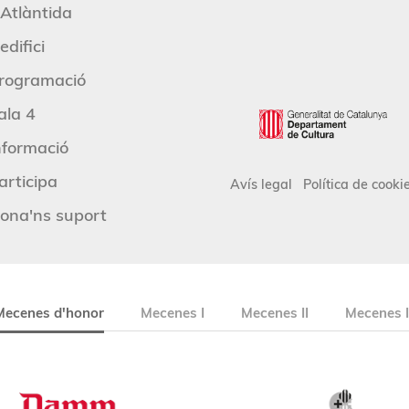
'Atlàntida
edifici
rogramació
ala 4
nformació
articipa
Avís legal
Política de cooki
ona'ns suport
Mecenes d'honor
Mecenes I
Mecenes II
Mecenes I