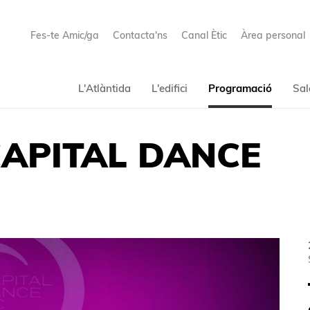
Fes-te Amic/ga
Contacta'ns
Canal Ètic
Àrea personal
L'Atlàntida
L'edifici
Programació
Sal
CAPITAL DANCE