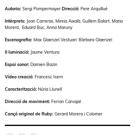
Autoria:
Sergi Pompermayer
Direcció:
Pere Arquillué
Intèrprets:
Joan Carreras, Mireia Aixalà, Guillem Balart, Maria
Morera, Eduard Buc, Anna Maruny
Escenografia:
Max Glaenzel Vestuari: Bàrbara Glaenzel
Il·luminació:
Jaume Ventura
Espai sonor:
Damien Bazin
Vídeo creació:
Francesc Isern
Caracterització:
Núria Llunell
Direcció de moviment:
Ferran Carvajal
Cançó original de Ruby:
Gerard Morera i Colomer