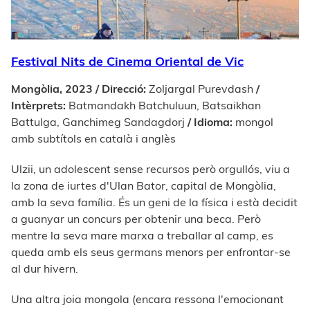
Festival Nits de Cinema Oriental de Vic
Mongòlia, 2023 / Direcció:
Zoljargal Purevdash
/
Intèrprets:
Batmandakh Batchuluun, Batsaikhan
Battulga, Ganchimeg Sandagdorj
/ Idioma:
mongol
amb subtítols en català i anglès
Ulzii, un adolescent sense recursos però orgullós, viu a
la zona de iurtes d'Ulan Bator, capital de Mongòlia,
amb la seva família. És un geni de la física i està decidit
a guanyar un concurs per obtenir una beca. Però
mentre la seva mare marxa a treballar al camp, es
queda amb els seus germans menors per enfrontar-se
al dur hivern.
Una altra joia mongola (encara ressona l'emocionant