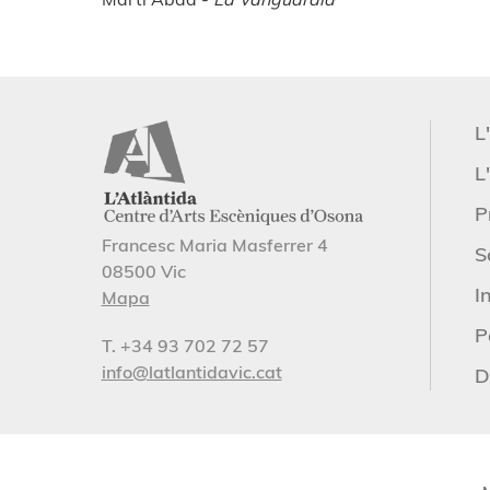
L
L'
P
Francesc Maria Masferrer 4
S
08500 Vic
I
Mapa
P
T. +34 93 702 72 57
info@latlantidavic.cat
D