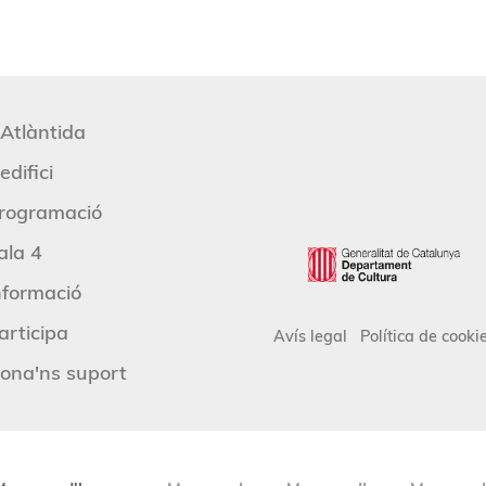
'Atlàntida
edifici
rogramació
ala 4
nformació
articipa
Avís legal
Política de cooki
ona'ns suport