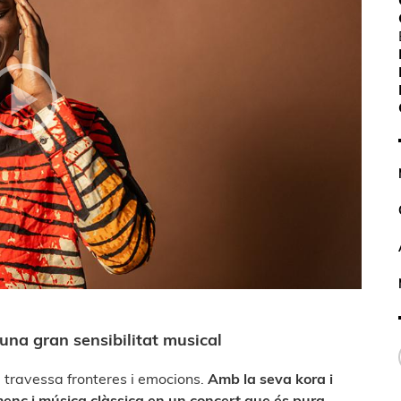
una gran sensibilitat musical
travessa fronteres i emocions.
Amb la seva kora i
menc i música clàssica en un concert que és pura