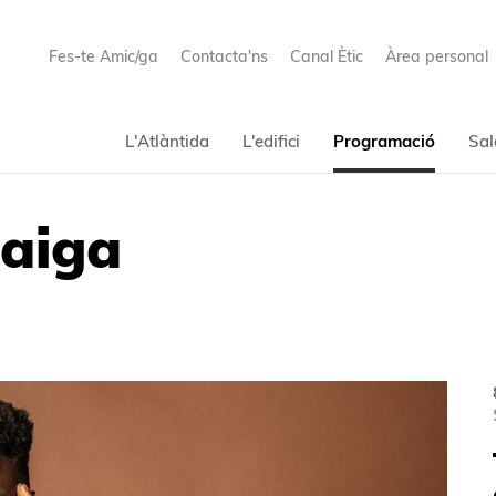
Fes-te Amic/ga
Contacta'ns
Canal Ètic
Àrea personal
L'Atlàntida
L'edifici
Programació
Sal
Maiga