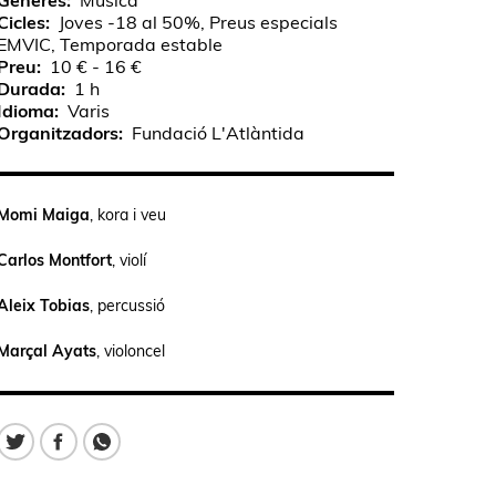
Gèneres
Música
Cicles
Joves -18 al 50%, Preus especials
EMVIC, Temporada estable
Preu
10 € - 16 €
Durada
1 h
Idioma
Varis
Organitzadors
Fundació L'Atlàntida
Momi Maiga
, kora i veu
Carlos Montfort
, violí
Aleix Tobias
, percussió
Marçal Ayats
, violoncel