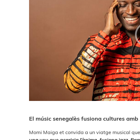
El músic senegalès fusiona cultures amb 
Momi Maiga et convida a un viatge musical que 
una veu que acaricia l’ànima, fusiona jazz, fla