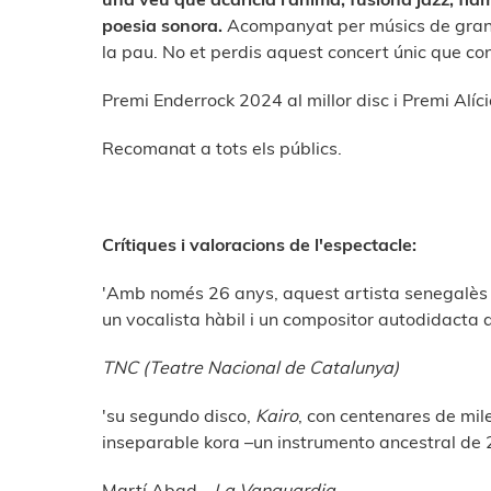
poesia sonora.
Acompanyat per músics de gran ta
la pau. No et perdis aquest concert únic que con
Premi Enderrock 2024 al millor disc i Premi Alíc
Recomanat a tots els públics.
Crítiques i valoracions de l'espectacle:
'Amb només 26 anys, aquest artista senegalès 
un vocalista hàbil i un compositor autodidacta 
TNC (Teatre Nacional de Catalunya)
'su segundo disco,
Kairo
, con centenares de mil
inseparable kora –un instrumento ancestral de 
Martí Abad -
La Vanguardia