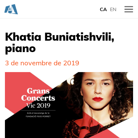
CA
EN
Khatia Buniatishvili,
piano
3 de novembre de 2019