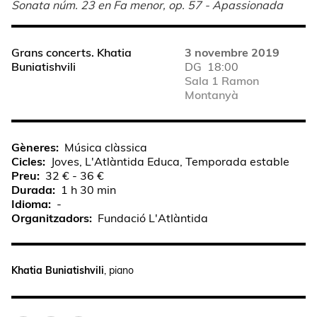
Sonata núm. 23 en Fa menor, op. 57 - Apassionada
Grans concerts. Khatia
3 novembre 2019
Buniatishvili
DG
18:00
Sala 1 Ramon
Montanyà
Gèneres
Música clàssica
Cicles
Joves, L'Atlàntida Educa, Temporada estable
Preu
32 € - 36 €
Durada
1 h 30 min
Idioma
-
Organitzadors
Fundació L'Atlàntida
Khatia Buniatishvili
, piano