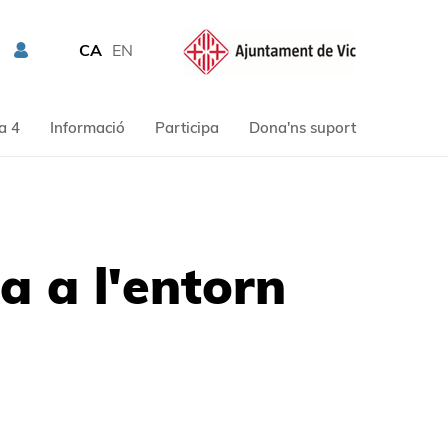
CA
EN
a 4
Informació
Participa
Dona'ns suport
ra a l'entorn