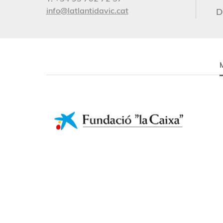
info@latlantidavic.cat
D