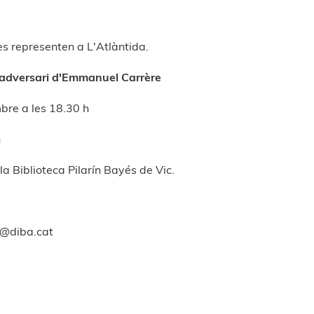
 es representen a L'Atlàntida.
 L’adversari d'Emmanuel Carrère
mbre a les 18.30 h
h
la Biblioteca Pilarín Bayés de Vic.
b@diba.cat