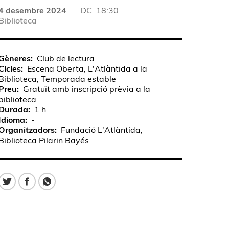
4 desembre 2024
DC
18:30
Biblioteca
Gèneres
Club de lectura
Cicles
Escena Oberta, L'Atlàntida a la
Biblioteca, Temporada estable
Preu
Gratuït amb inscripció prèvia a la
biblioteca
Durada
1 h
Idioma
-
Organitzadors
Fundació L'Atlàntida,
Biblioteca Pilarin Bayés