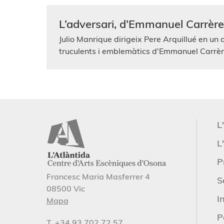
L’adversari, d’Emmanuel Carrère
Julio Manrique dirigeix Pere Arquillué en un 
truculents i emblemàtics d'Emmanuel Carrè
L
L'
P
Francesc Maria Masferrer 4
S
08500 Vic
I
Mapa
P
T. +34 93 702 72 57