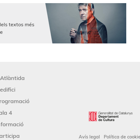
dels textos més
re
'Atlàntida
edifici
rogramació
ala 4
nformació
articipa
Avís legal
Política de cooki