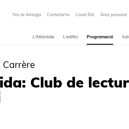
Fes-te Amic/ga
Contacta'ns
Canal Ètic
Àrea personal
L'Atlàntida
L'edifici
Programació
Sal
 Carrère
ida: Club de lectu
i