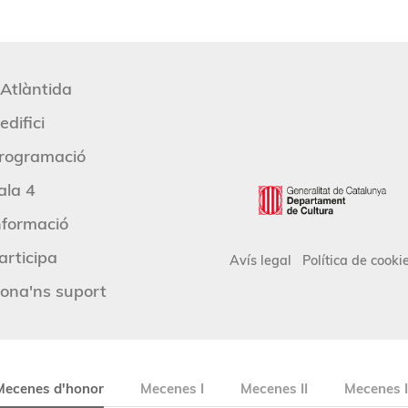
'Atlàntida
edifici
rogramació
ala 4
nformació
articipa
Avís legal
Política de cooki
ona'ns suport
Mecenes d'honor
Mecenes I
Mecenes II
Mecenes I