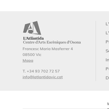
L
L'
P
Francesc Maria Masferrer 4
S
08500 Vic
I
Mapa
P
T. +34 93 702 72 57
info@latlantidavic.cat
D