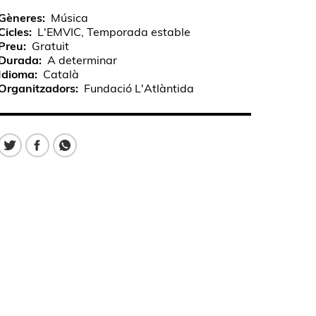
Gèneres
Música
Cicles
L'EMVIC, Temporada estable
Preu
Gratuit
Durada
A determinar
Idioma
Català
Organitzadors
Fundació L'Atlàntida