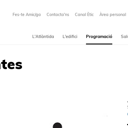
Fes-te Amic/ga
Contacta'ns
Canal Ètic
Àrea personal
L'Atlàntida
L'edifici
Programació
Sal
ntes