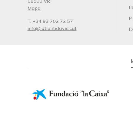
08500 Vic
I
Mapa
P
T. +34 93 702 72 57
info@latlantidavic.cat
D