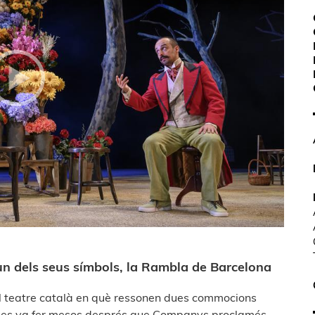
’un dels seus símbols, la Rambla de Barcelona
l teatre català en què ressonen dues commocions
rena es va fer mesos després que Companys proclamés