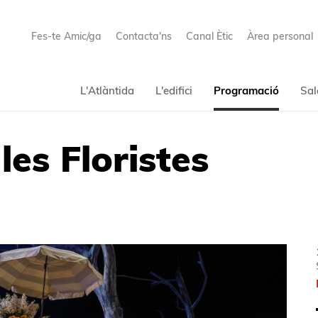
Fes-te Amic/ga
Contacta'ns
Canal Ètic
Àrea personal
L'Atlàntida
L'edifici
Programació
Sal
es Floristes