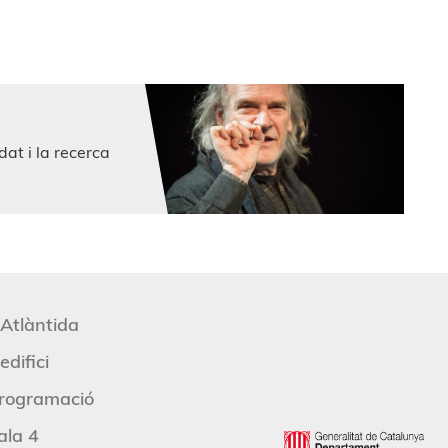
dat i la recerca
'Atlàntida
edifici
rogramació
ala 4