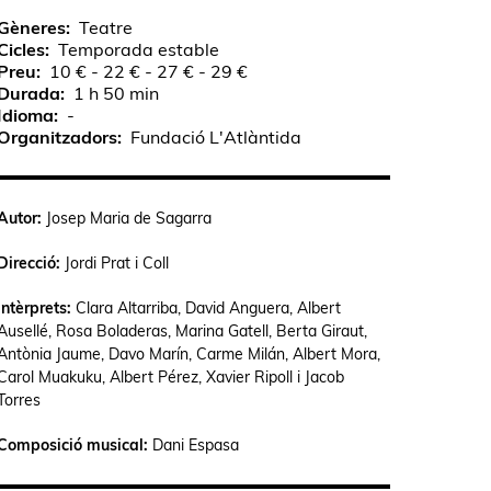
Gèneres
Teatre
Cicles
Temporada estable
Preu
10 € - 22 € - 27 € - 29 €
Durada
1 h 50 min
Idioma
-
Organitzadors
Fundació L'Atlàntida
Autor:
Josep Maria de Sagarra
Direcció:
Jordi Prat i Coll
Intèrprets:
Clara Altarriba, David Anguera, Albert
Ausellé, Rosa Boladeras, Marina Gatell, Berta Giraut,
Antònia Jaume, Davo Marín, Carme Milán, Albert Mora,
Carol Muakuku, Albert Pérez, Xavier Ripoll i Jacob
Torres
Composició musical:
Dani Espasa