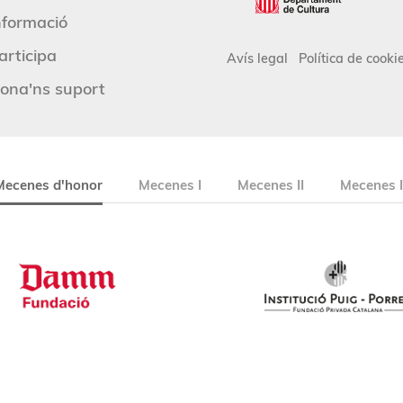
nformació
articipa
Avís legal
Política de cooki
ona'ns suport
Mecenes d'honor
Mecenes I
Mecenes II
Mecenes I