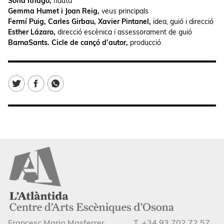
Sofia Itriago,
flauta
Gemma Humet i Joan Reig,
veus principals
Fermí Puig, Carles Girbau, Xavier Pintanel,
idea, guió i direcció
Esther Lázaro,
direcció escènica i assessorament de guió
BarnaSants. Cicle de cançó d’autor,
producció
Francesc Maria Masferrer
T. +34 93 702 72 57