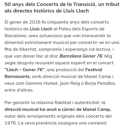
50 anys dels Concerts de la Transició, un tribut
als directes històrics de Lluís Llach
El gener de 2026 fa cinquanta anys dels concerts
històrics de
Lluís Llach
al Palau dels Esports de
Barcelona, unes actuacions que van transcendir la
dimensió estrictament musical per convertir-se en una
fita de llibertat, compromís i esperança col·lectiva, i
que van donar lloc al disc
Barcelona Gener 76
. Mig
segle després reviurem aquest esperit en el concert
“Llach ­– Gener 76”
, una producció del
Festival
Barnasants
, amb direcció musical de Manel Camp i
veus com Gemma Humet, Joan Reig o Borja Penalba,
entre d’altres.
Per garantir la màxima fidelitat i autenticitat, la
direcció musical ha anat a càrrec de Manel Camp,
autor dels arranjaments originals dels concerts del
1976. La seva presència assegura una connexió