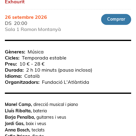
Exhaurit
26 setembre 2026
Comprar
DS
20:00
Sala 1 Ramon Montanyà
Gèneres
Música
Cicles
Temporada estable
Preu
10 € - 28 €
Durada
2 h 10 minuts (pausa inclosa)
Idioma
Català
Organitzadors
Fundació L'Atlàntida
Manel Camp,
direcció musical i piano
Lluís Ribalta,
bateria
Borja Penalba,
guitarres i veus
Jordi Gas,
baix i veus
Anna Bosch,
teclats