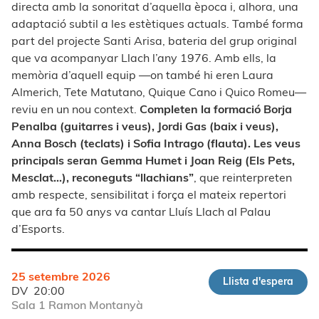
directa amb la sonoritat d’aquella època i, alhora, una
adaptació subtil a les estètiques actuals. També forma
part del projecte Santi Arisa, bateria del grup original
que va acompanyar Llach l’any 1976. Amb ells, la
memòria d’aquell equip —on també hi eren Laura
Almerich, Tete Matutano, Quique Cano i Quico Romeu—
reviu en un nou context.
Completen la formació Borja
Penalba (guitarres i veus), Jordi Gas (baix i veus),
Anna Bosch (teclats) i Sofia Intrago (flauta). Les veus
principals seran Gemma Humet i Joan Reig (Els Pets,
Mesclat...), reconeguts “llachians”
, que reinterpreten
amb respecte, sensibilitat i força el mateix repertori
que ara fa 50 anys va cantar Lluís Llach al Palau
d’Esports.
25 setembre 2026
Llista d'espera
DV
20:00
Sala 1 Ramon Montanyà