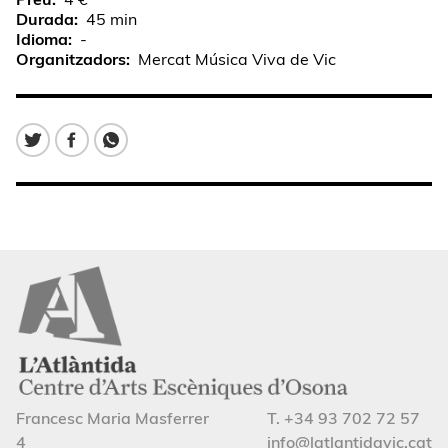
Durada
45 min
Idioma
-
Organitzadors
Mercat Música Viva de Vic
Francesc Maria Masferrer
T. +34 93 702 72 57
4
info@latlantidavic.cat