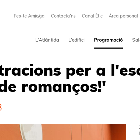
Fes-te Amic/ga
Contacta'ns
Canal Ètic
Àrea personal
L'Atlàntida
L'edifici
Programació
Sal
stracions per a l'e
 de romanços!'
3