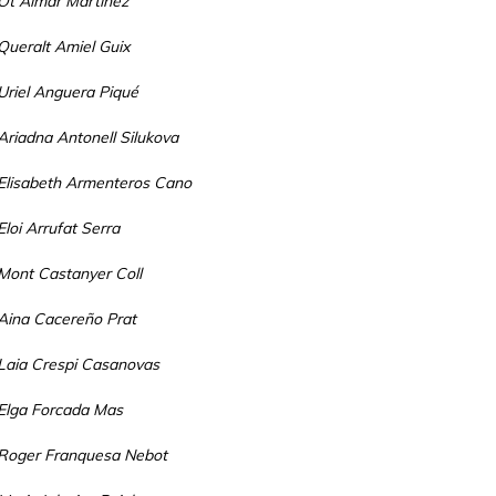
Ot Almar Martínez
Queralt Amiel Guix
Uriel Anguera Piqué
Ariadna Antonell Silukova
Elisabeth Armenteros Cano
Eloi Arrufat Serra
Mont Castanyer Coll
Aina Cacereño Prat
Laia Crespi Casanovas
Elga Forcada Mas
Roger Franquesa Nebot