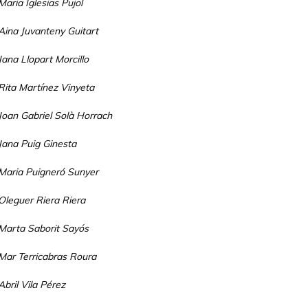
Maria Iglesias Pujol
Aina Juvanteny Guitart
Jana Llopart Morcillo
Rita Martínez Vinyeta
Joan Gabriel Solà Horrach
Jana Puig Ginesta
Maria Puigneró Sunyer
Oleguer Riera Riera
Marta Saborit Sayós
Mar Terricabras Roura
Abril Vila Pérez