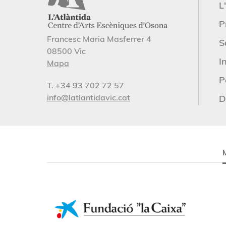
L'
P
Francesc Maria Masferrer 4
S
08500 Vic
I
Mapa
P
T. +34 93 702 72 57
info@latlantidavic.cat
D