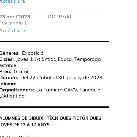
Accés lliure
23 abril 2023
DG
19:00
Foyer sala 1
Accés lliure
Gèneres
Exposició
Cicles
Joves, L'Atlàntida Educa, Temporada
estable
Preu
Gratuït
Durada
Del 22 d'abril al 30 de juny de 2023
Idioma
-
Organitzadors
La Farinera CAVV, Fundació
L'Atlàntida
ALUMNES DE DIBUIX I TÈCNIQUES PICTÒRIQUES
JOVES DE 13 A 17 ANYS: