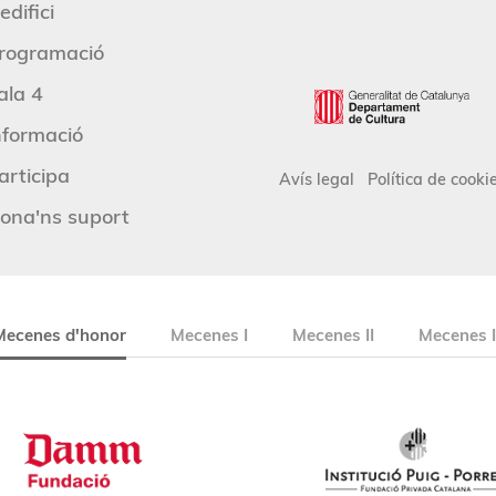
edifici
rogramació
ala 4
nformació
articipa
Avís legal
Política de cooki
ona'ns suport
Mecenes d'honor
Mecenes I
Mecenes II
Mecenes I