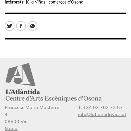
Intèrprets:
Júlia Viñas i comerços d’Osona
Francesc Maria Masferrer
T. +34 93 702 72 57
4
info@latlantidavic.cat
08500 Vic
Mapa