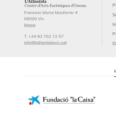
P
Francesc Maria Masferrer 4
S
08500 Vic
I
Mapa
P
T. +34 93 702 72 57
info@latlantidavic.cat
D