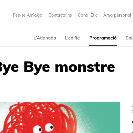
Fes-te Amic/ga
Contacta'ns
Canal Ètic
Àrea personal
L'Atlàntida
L'edifici
Programació
Sal
ye Bye monstre