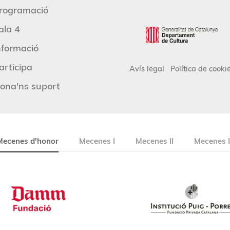
rogramació
ala 4
nformació
articipa
Avís legal
Política de cooki
ona'ns suport
Mecenes d'honor
Mecenes I
Mecenes II
Mecenes I