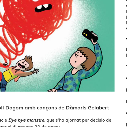
goll Dagom amb cançons de Dàmaris Gelabert
acle
Bye bye monstre,
que s'ha ajornat per decisió de
itzar el diumenge 30 de gener.