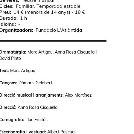
Gèneres
Teatre musical
Cicles
Familiar, Temporada estable
Preu
14 € (menors de 14 anys) - 18 €
Durada
1 h
Idioma
-
Organitzadors
Fundació L'Atlàntida
Dramatúrgia:
Marc Artigau, Anna Rosa Cisquella i
David Pintó
Text:
Marc Artigau
Cançons:
Dàmaris Gelabert
Direcció musical i arranjaments:
Àlex Martínez
Direcció:
Anna Rosa Cisquella
Coreografia:
Lluc Fruitós
Escenografia i vestuari:
Albert Pascual