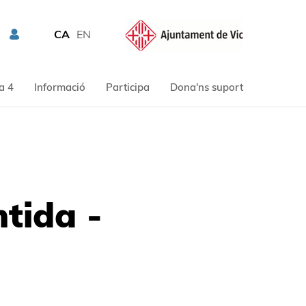
CA
EN
a 4
Informació
Participa
Dona'ns suport
tida -