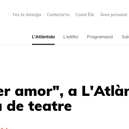
Fes-te Amic/ga
Contacta'ns
Canal Ètic
Àrea personal
L'Atlàntida
L'edifici
Programació
Sal
r amor", a L'Atlàn
a de teatre