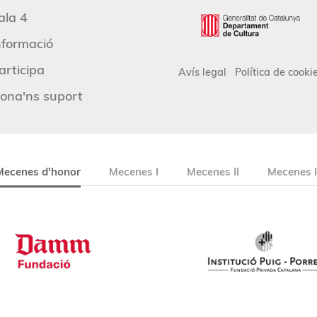
ala 4
nformació
articipa
Avís legal
Política de cooki
ona'ns suport
Mecenes d'honor
Mecenes I
Mecenes II
Mecenes I