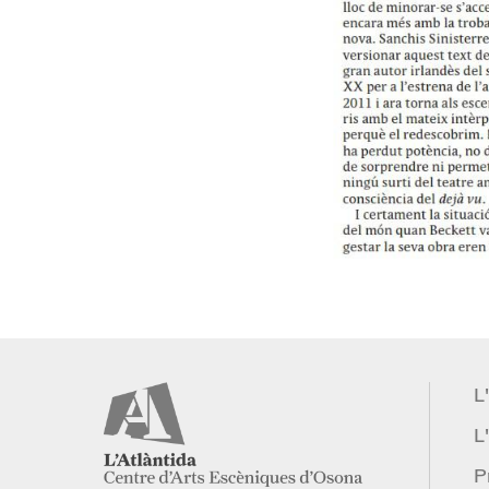
L
L'
P