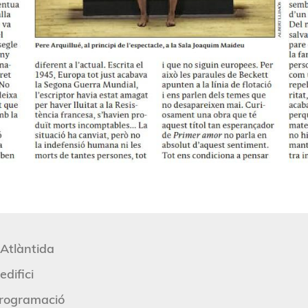
'Atlàntida
edifici
rogramació