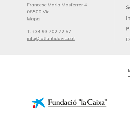
Francesc Maria Masferrer 4
S
08500 Vic
I
Mapa
P
T. +34 93 702 72 57
info@latlantidavic.cat
D