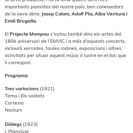
importants pianistes del nostre país, ben coneixedors
de la seva obra:
Josep Colom, Adolf Pla, Alba Ventura i
Emili Brugalla.
El
Projecte Mompou
s’inclou també dins els actes del
180è aniversari de l’EMVIC i a més d’aquests concerts,
inclourà xerrades, taules rodines, exposicions i altres
activitats per situar aquest músic il·lustre en el lloc que
li correspon.
Programa:
Tres variacions
(1921)
Tema i Els soldats
Cortesia
Nocturn
Diàlegs
(1923)
I. Planyívol