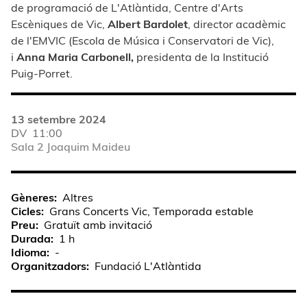
de programació de L'Atlàntida, Centre d'Arts
Escèniques de Vic,
Albert Bardolet
, director acadèmic
de l'EMVIC (Escola de Música i Conservatori de Vic),
i
Anna Maria Carbonell,
presidenta de la Institució
Puig-Porret.
13 setembre 2024
DV
11:00
Sala 2 Joaquim Maideu
Gèneres
Altres
Cicles
Grans Concerts Vic, Temporada estable
Preu
Gratuït amb invitació
Durada
1 h
Idioma
-
Organitzadors
Fundació L'Atlàntida