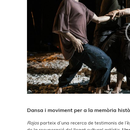
Dansa i moviment per a la memòria històr
Rojos
parteix d’una recerca de testimonis de l’è
de la recuperació del llegat cultural artístic.
Una