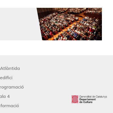
'Atlàntida
edifici
rogramació
ala 4
nformació