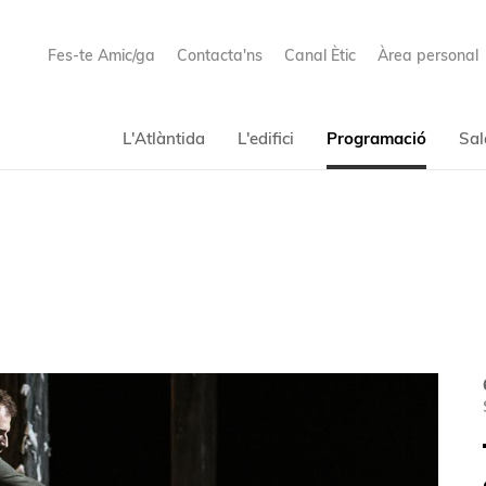
Fes-te Amic/ga
Contacta'ns
Canal Ètic
Àrea personal
L'Atlàntida
L'edifici
Programació
Sal