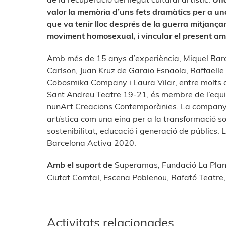
valor la memòria d’uns fets dramàtics per a una
que va tenir lloc després de la guerra mitjançant
moviment homosexual, i vincular el present amb
Amb més de 15 anys d’experiència, Miquel Bar
Carlson, Juan Kruz de Garaio Esnaola, Raffaelle
Cobosmika Company i Laura Vilar, entre molts d
Sant Andreu Teatre 19-21, és membre de l’equip 
nunArt Creacions Contemporànies. La companyi
artística com una eina per a la transformació soc
sostenibilitat, educació i generació de públic
Barcelona Activa 2020.
Amb el suport de
Superamas, Fundació La Plana
Ciutat Comtal, Escena Poblenou, Rafató Teatre, n
Activitats relacionades