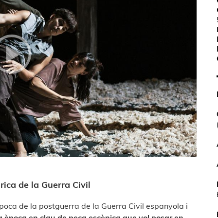
ica de la Guerra Civil
poca de la postguerra de la Guerra Civil espanyola i
 època en clau de peça escènica que vol posar en