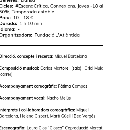
Gèneres
Dansa
Cicles
#EscenaCrítica, Connexions, Joves -18 al
50%, Temporada estable
Preu
10 - 18 €
Durada
1 h 10 min
Idioma
-
Organitzadors
Fundació L'Atlàntida
Direcció, concepte i recerca:
Miquel Barcelona
Composició musical:
Carlos Martorell (sala) i Oriol Mula
(carrer)
Acompanyament coreogràfic:
Fàtima Campos
Acompanyament vocal:
Nacho Melús
Intèrprets i col·laboradors coreogràfics:
Miquel
Barcelona, Helena Gispert, Martí Güell i Bea Vergés
Escenografia:
Laura Clos “Closca” Coproducció Mercat