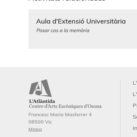
Aula d'Extensió Universitària
Posar cos a la memòria
L
L'
P
Francesc Maria Masferrer 4
S
08500 Vic
I
Mapa