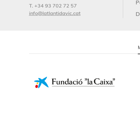
P
T. +34 93 702 72 57
info@latlantidavic.cat
D