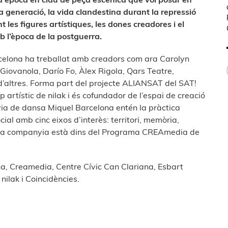
 generació, la vida clandestina durant la repressió
 les figures artístiques, les dones creadores i el
 l’època de la postguerra.
celona ha treballat amb creadors com ara Carolyn
 Giovanola, Darío Fo, Àlex Rigola, Qars Teatre,
’altres. Forma part del projecte ALIANSAT del SAT!
artístic de nilak i és cofundador de l’espai de creació
a de dansa Miquel Barcelona entén la pràctica
ial amb cinc eixos d’interès: territori, memòria,
s. La companyia està dins del Programa CREAmedia de
, Creamedia, Centre Cívic Can Clariana, Esbart
ilak i Coincidències.